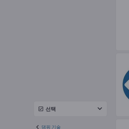
선택
댐핑 기술