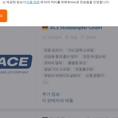
는 제공한 정보가
이용 약관
.에 따라 처리를 위해 Brevo로 전송됨을 인정합니다.
 감쇠기 공급업체(9)
다
ACE Stoßdämpfer GmbH
제조업자
독일
전세계
진동 감쇠기
가스 압력 스프링
산업용 충격 흡수 장치
안전 쇽 업소버
로터리 댐퍼
클램핑 유닛
잠금 가스 스프링
진동흡수판
유압식 브레이크 실린더
소형 완충기
...
추가 정보-
이 판매자의 제품