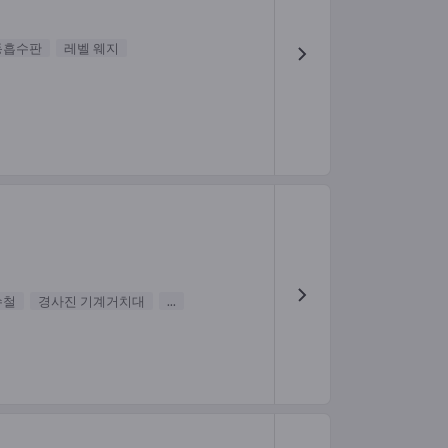
동흡수판
레벨 웨지
수철
경사진 기계거치대
...