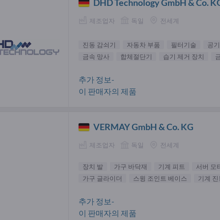
DHD Technology GmbH & Co. K
제조업자
독일
전세계
진동 감쇠기
자동차 부품
필터기술
공기
금속 망사
합체절단기
습기 제거 장치
추가 정보-
이 판매자의 제품
VERMAY GmbH & Co. KG
제조업자
독일
전세계
장치 발
가구 바닥재
기계 피트
서버 모
가구 글라이더
스윙 조인트 베이스
기계 진
추가 정보-
이 판매자의 제품