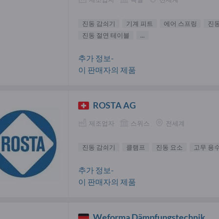
진동 감쇠기
기계 피트
에어 스프링
진
진동 절연 테이블
...
추가 정보-
이 판매자의 제품
ROSTA AG
제조업자
스위스
전세계
진동 감쇠기
클램프
진동 요소
고무 용
추가 정보-
이 판매자의 제품
Weforma Dämpfungstechnik