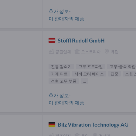
추가 정보-
이 판매자의 제품
Stöffl Rudolf GmbH
공급업체
오스트리아
유럽
진동 감쇠기
고무 프로파일
고무-금속 화
기계 피트
서버 모터 베이스
표준
스윙 
성형 고무 부품
...
추가 정보-
이 판매자의 제품
Bilz Vibration Technology AG
제조업자
독일
전세계