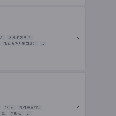
장치
기계 진동 댐퍼
점성 회전진동 감쇄기
...
O - 링
패킹 프로파일
너트
유압 씰
...