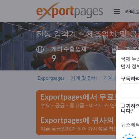
카테
진동 감쇠기 – 제조업체 및 
개의 수출 업체
제조
9
8
국제 뉴
먼저 정보
Exportpages
기계 및 장비
기계 공학
댐핑
구독하려
Exportpages에서 무료로 광
수요 – 공급 – 중고품 – 비즈니스 연락처 >>
귀하의
니다.
Exportpages에 귀사의 회
뉴스레터
지금 공급업체가 되어 가시성을 확보하세요>>