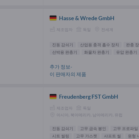
Hasse & Wrede GmbH
제조업자
독일
전세계
진동 감쇠기
산업용 충격 흡수 장치
완충 
선박용 완충기
화물차 완충기
유압 완충기
추가 정보-
이 판매자의 제품
Freudenberg FST GmbH
제조업자
독일
아시아, 북아메리카, 남아메리카, 유럽
진동 감쇠기
고무 금속 봉인
고무 프로파일
시트 씰링
고무 가스켓
샤프트 씰
원형 