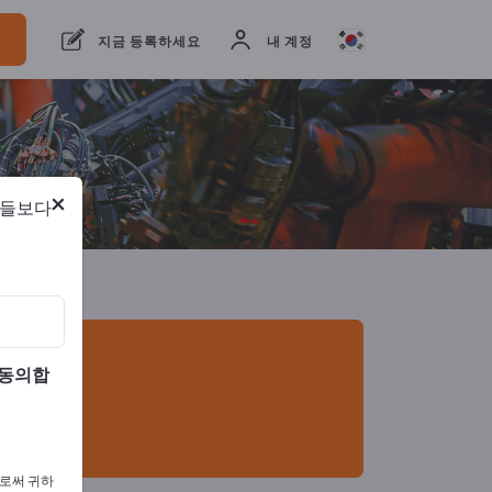
체
9
제조업체
8
유통업체
1
지금 등록하세요
내 계정
×
람들보다
 동의합
으로써 귀하