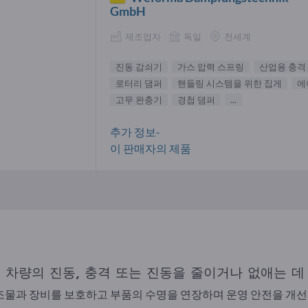
GmbH
제조업자
독일
전세계
진동 감쇠기
가스 압력 스프링
산업용 충격
로터리 댐퍼
핸들링 시스템을 위한 집게
에
고무 완충기
경첩 댐퍼
...
추가 정보-
이 판매자의 제품
는 차량의 진동, 충격 또는 진동을 줄이거나 없애는 데
물과 장비를 보호하고 부품의 수명을 연장하며 운영 안전을 개선합