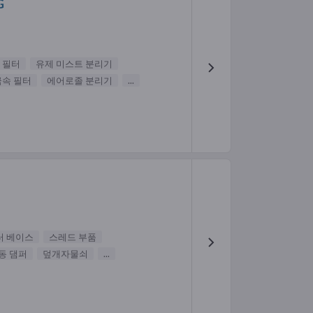
G
 필터
유제 미스트 분리기
금속 필터
에어로졸 분리기
...
터 베이스
스레드 부품
동 댐퍼
덮개자물쇠
...