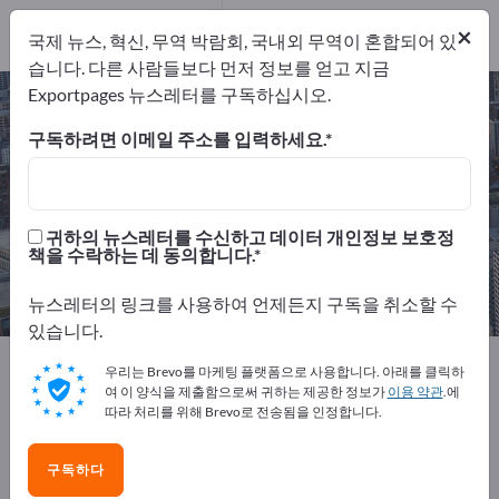
제조업체
4
개의 서비스 제공 업체
×
국제 뉴스, 혁신, 무역 박람회, 국내외 무역이 혼합되어 있
1
습니다. 다른 사람들보다 먼저 정보를 얻고 지금
Exportpages 뉴스레터를 구독하십시오.
레이저 성형 – 제조업체 및 공급업체
찾기
구독하려면 이메일 주소를 입력하세요.
개의 수출 업체
제조업체
5
4
귀하의 뉴스레터를 수신하고 데이터 개인정보 보호정
책을 수락하는 데 동의합니다.
개의 서비스 제공 업체
1
뉴스레터의 링크를 사용하여 언제든지 구독을 취소할 수
있습니다.
Exportpages
서비스업
표면처리
레이저 성형
우리는 Brevo를 마케팅 플랫폼으로 사용합니다. 아래를 클릭하
여 이 양식을 제출함으로써 귀하는 제공한 정보가
이용 약관
.에
따라 처리를 위해 Brevo로 전송됨을 인정합니다.
Exportpages에서 무료로 광고하세
요!
구독하다
수요 – 공급 – 중고품 – 비즈니스 연락처 >> 여기서 시작