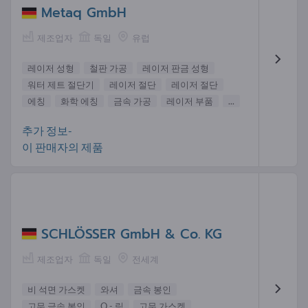
Metaq GmbH
제조업자
독일
유럽
레이저 성형
철판 가공
레이저 판금 성형
워터 제트 절단기
레이저 절단
레이저 절단
에칭
화학 에칭
금속 가공
레이저 부품
...
추가 정보-
이 판매자의 제품
SCHLÖSSER GmbH & Co. KG
제조업자
독일
전세계
비 석면 가스켓
와셔
금속 봉인
고무 금속 봉인
O - 링
고무 가스켓