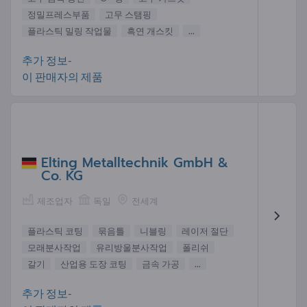
정밀프레스부품
고무 스탬핑
플라스틱 밀링 작업물
흑연 개스킷
...
추가 정보-
이 판매자의 제품
Elting Metalltechnik GmbH &
Co. KG
제조업자
독일
전세계
플라스틱 코팅
묶음틀
니블링
레이저 절단
모래분사작업
유리방울분사작업
폴리쉬
갈기
산업용 도장 코팅
금속 가공
...
추가 정보-