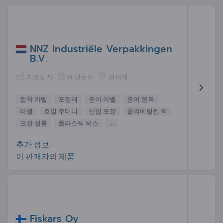
NNZ Industriële Verpakkingen
B.V.
제조업자
네덜란드
전세계
접착 라벨
포장재
종이 라벨
종이 봉투
라벨
호일 주머니
산업 포장
폴리에틸렌 팩
포장 필름
플라스틱 박스
...
추가 정보-
이 판매자의 제품
Fiskars Oy