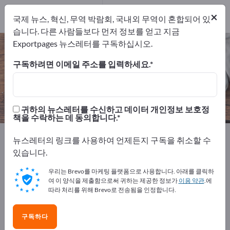
개의 수출 업체
2
×
국제 뉴스, 혁신, 무역 박람회, 국내외 무역이 혼합되어 있
제조업체
2
습니다. 다른 사람들보다 먼저 정보를 얻고 지금
Exportpages 뉴스레터를 구독하십시오.
플라스틱 식기 – 제조업체 및 공급업
체 찾기
구독하려면 이메일 주소를 입력하세요.
개의 수출 업체
제조업체
2
2
귀하의 뉴스레터를 수신하고 데이터 개인정보 보호정
책을 수락하는 데 동의합니다.
Exportpages
스포츠 & 레저
캠핑 장비
뉴스레터의 링크를 사용하여 언제든지 구독을 취소할 수
플라스틱 식기
있습니다.
우리는 Brevo를 마케팅 플랫폼으로 사용합니다. 아래를 클릭하
Exportpages에서 무료로 광고하세
여 이 양식을 제출함으로써 귀하는 제공한 정보가
이용 약관
.에
요!
따라 처리를 위해 Brevo로 전송됨을 인정합니다.
수요 – 공급 – 중고품 – 비즈니스 연락처 >> 여기서 시작
구독하다
하세요