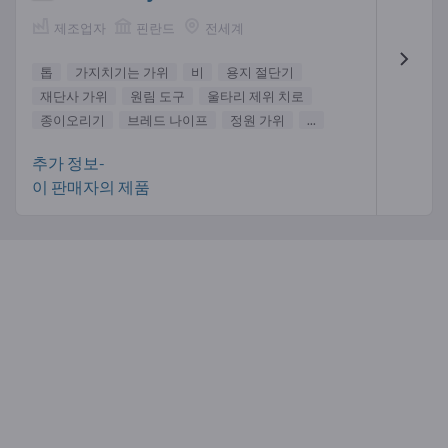
제조업자
핀란드
전세계
톱
가지치기는 가위
비
용지 절단기
재단사 가위
원림 도구
울타리 제위 치로
종이오리기
브레드 나이프
정원 가위
...
추가 정보-
이 판매자의 제품