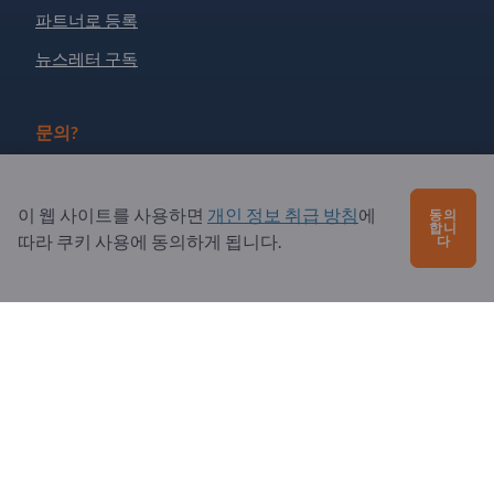
파트너로 등록
뉴스레터 구독
문의?
자주 묻는 질문
이 웹 사이트를 사용하면
개인 정보 취급 방침
에
동의
서비스 제공
합니
따라 쿠키 사용에 동의하게 됩니다.
다
소개
수신자: Exportpages
Exportpages International Network
Exportpages International GmbH
Becker-Göring-Straße 15
76307 Karlsbad