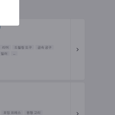
H
리머
드릴링 도구
금속 공구
 밀러
...
H
포밍 프레스
원형 고리