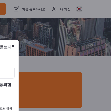
개의 수출 업체
2
제조업체
2
지금 등록하세요
내 계정
×
람들보다
 동의합
으로써 귀하