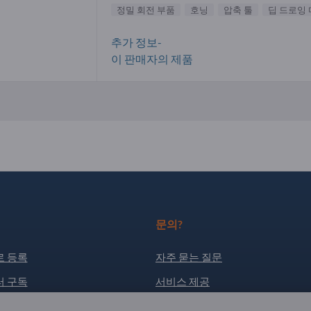
정밀 회전 부품
호닝
압축 툴
딥 드로잉
추가 정보-
이 판매자의 제품
문의?
 등록
자주 묻는 질문
 구독
서비스 제공
소개