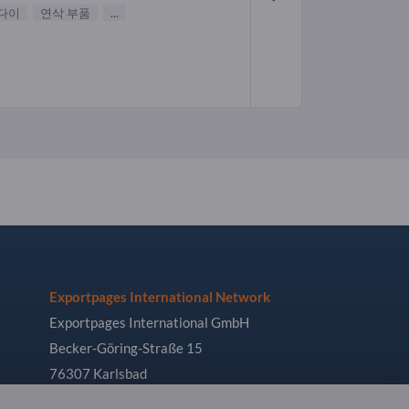
 다이
연삭 부품
...
Exportpages International Network
Exportpages International GmbH
Becker-Göring-Straße 15
76307 Karlsbad
Germany