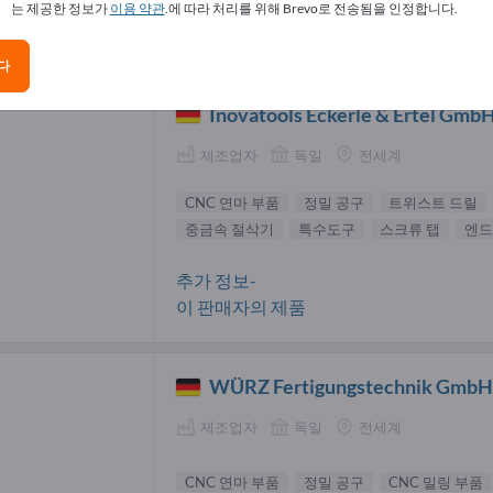
는 제공한 정보가
이용 약관
.에 따라 처리를 위해 Brevo로 전송됨을 인정합니다.
C 연마 부품 공급업체(2)
다
Inovatools Eckerle & Ertel Gmb
제조업자
독일
전세계
CNC 연마 부품
정밀 공구
트위스트 드릴
중금속 절삭기
특수도구
스크류 탭
엔드
추가 정보-
이 판매자의 제품
WÜRZ Fertigungstechnik Gmb
제조업자
독일
전세계
CNC 연마 부품
정밀 공구
CNC 밀링 부품