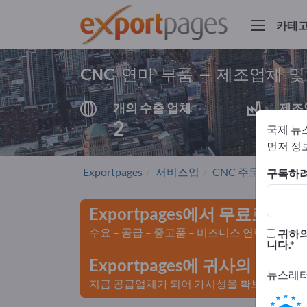
카테
CNC 연마 부품 – 제조업체 
개의 수출 업체
제조
2
2
국제 뉴
먼저 정보
Exportpages
서비스업
CNC 주문 제작
C
구독하려
Exportpages에서 무료로 광
수요 – 공급 – 중고품 – 비즈니스 연락처 >>
귀하의
니다.
Exportpages에 귀사의 회
뉴스레터
지금 공급업체가 되어 가시성을 확보하세요>>