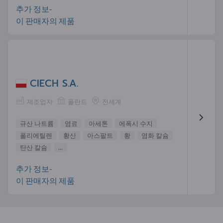
추가 정보-
이 판매자의 제품
CIECH S.A.
제조업자
폴란드
전세계
규산 나트륨
염료
아세톤
에폭시 수지
폴리에틸렌
황산
아스팔트
황
염화 칼슘
탄산 칼슘
...
추가 정보-
이 판매자의 제품