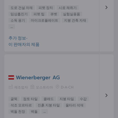
도로 건설 자재
피펫 장치
시료 채취기
임상흡진기
피펫 팁
큐벳
실험실용품
소독 용기
마이크로플레이트
지붕 건축 자재
...
추가 정보-
이 판매자의 제품
Wienerberger AG
제조업자
오스트리아
D-A-CH
굴뚝
점토 타일
클래드
지붕 타일
수갑
석조 모르타르
진흙 지붕 타일
울타리 석재
벽돌 천장
벽돌
...