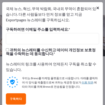
개의 수출 업체
4
×
국제 뉴스, 혁신, 무역 박람회, 국내외 무역이 혼합되어 있
제조업체
4
습니다. 다른 사람들보다 먼저 정보를 얻고 지금
Exportpages 뉴스레터를 구독하십시오.
도로 건설 자재 – 제조업체 및 공급업
체 찾기
구독하려면 이메일 주소를 입력하세요.
개의 수출 업체
제조업체
4
4
귀하의 뉴스레터를 수신하고 데이터 개인정보 보호정
책을 수락하는 데 동의합니다.
Exportpages
건축 산업
건축 자재
도로 건설 자재
뉴스레터의 링크를 사용하여 언제든지 구독을 취소할 수
있습니다.
Exportpages에서 무료로 광고하세
우리는 Brevo를 마케팅 플랫폼으로 사용합니다. 아래를 클릭하
요!
여 이 양식을 제출함으로써 귀하는 제공한 정보가
이용 약관
.에
따라 처리를 위해 Brevo로 전송됨을 인정합니다.
수요 – 공급 – 중고품 – 비즈니스 연락처 >> 여기서 시작
하세요
구독하다