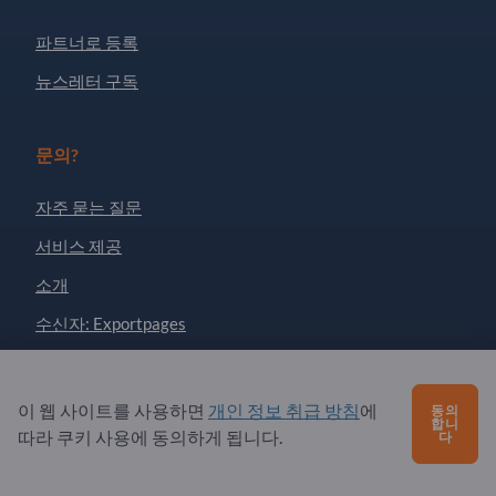
파트너로 등록
뉴스레터 구독
문의?
자주 묻는 질문
서비스 제공
소개
수신자: Exportpages
Exportpages International Network
이 웹 사이트를 사용하면
개인 정보 취급 방침
에
동의
합니
Exportpages International GmbH
따라 쿠키 사용에 동의하게 됩니다.
다
Becker-Göring-Straße 15
76307 Karlsbad