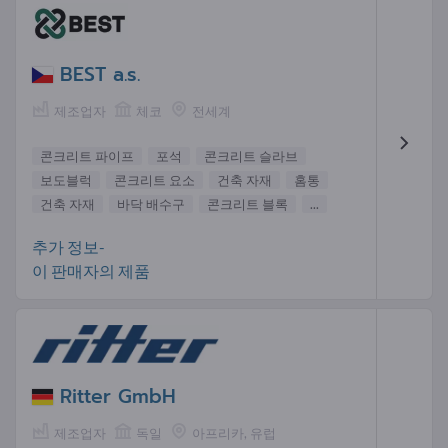
BEST a.s.
제조업자
체코
전세계
콘크리트 파이프
포석
콘크리트 슬라브
보도블럭
콘크리트 요소
건축 자재
홈통
건축 자재
바닥 배수구
콘크리트 블록
...
추가 정보-
이 판매자의 제품
Ritter GmbH
제조업자
독일
아프리카, 유럽