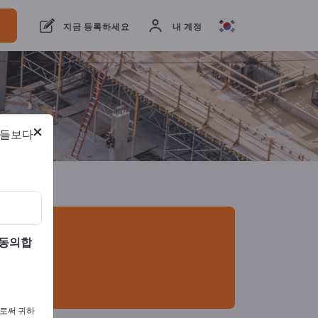
개의 수출 업체
1
제조업체
1
지금 등록하세요
내 계정
×
람들보다
 동의합
으로써 귀하