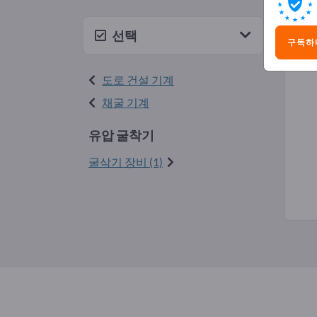
유압
선택
구독하
도로 건설 기계
채굴 기계
유압 굴착기
굴삭기 장비 (1)