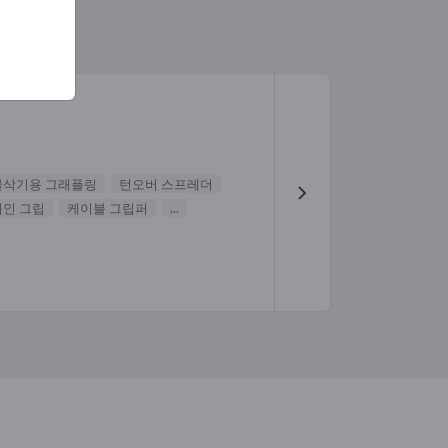
굴삭기용 그래플링
턴오버 스프레더
인 그립
케이블 그립퍼
...