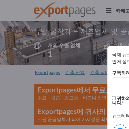
카테
유압 굴착기 – 제조업체 및 
개의 수출 업체
제조
1
1
국제 뉴
먼저 정보
Exportpages
건축 산업
건축 장비
도로 
구독하려
Exportpages에서 무료로 광
수요 – 공급 – 중고품 – 비즈니스 연락처 >>
귀하의
니다.
Exportpages에 귀사의 회
뉴스레터
지금 공급업체가 되어 가시성을 확보하세요>>