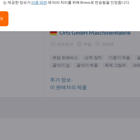
는 제공한 정보가
이용 약관
.에 따라 처리를 위해 Brevo로 전송됨을 인정합니다.
 굴착기 공급업체(1)
다
Orts GmbH Maschinenfabrik
제조업자
독일
전세계
부담 트래버스
선적 장치
기중기 부품
굴삭기 삽
굴삭기 부품
목재 그립퍼
크레
추가 정보-
이 판매자의 제품