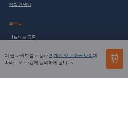
발행 연월일
파트너
파트너로 등록
뉴스레터 구독
이 웹 사이트를 사용하면
개인 정보 취급 방침
에
동의
합니
따라 쿠키 사용에 동의하게 됩니다.
다
문의?
자주 묻는 질문
서비스 제공
소개
수신자: Exportpages