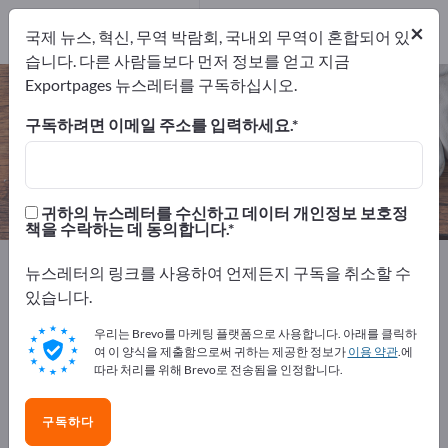
개의 수출 업체
1
×
국제 뉴스, 혁신, 무역 박람회, 국내외 무역이 혼합되어 있
제조업체
1
습니다. 다른 사람들보다 먼저 정보를 얻고 지금
Exportpages 뉴스레터를 구독하십시오.
회전 건조기 – 제조업체 및 공급업체
찾기
구독하려면 이메일 주소를 입력하세요.
개의 수출 업체
제조업체
1
1
귀하의 뉴스레터를 수신하고 데이터 개인정보 보호정
책을 수락하는 데 동의합니다.
Exportpages
생활/가정용품 & 주거용품
가전 제품
뉴스레터의 링크를 사용하여 언제든지 구독을 취소할 수
회전 건조기
있습니다.
우리는 Brevo를 마케팅 플랫폼으로 사용합니다. 아래를 클릭하
Exportpages에서 무료로 광고하세
여 이 양식을 제출함으로써 귀하는 제공한 정보가
이용 약관
.에
요!
따라 처리를 위해 Brevo로 전송됨을 인정합니다.
수요 – 공급 – 중고품 – 비즈니스 연락처 >> 여기서 시작
구독하다
하세요