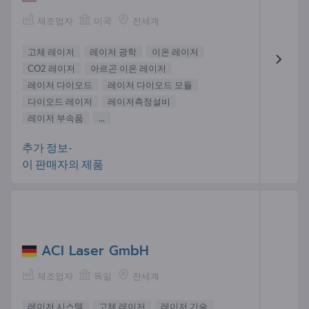
제조업자
미국
전세계
고체 레이저
레이저 광학
이온 레이저
CO2 레이저
아르곤 이온 레이저
레이저 다이오드
레이저 다이오드 모듈
다이오드 레이저
레이저측정설비
레이저 부속품
...
추가 정보-
이 판매자의 제품
ACI Laser GmbH
제조업자
독일
전세계
레이저 시스템
고체 레이저
레이저 기술