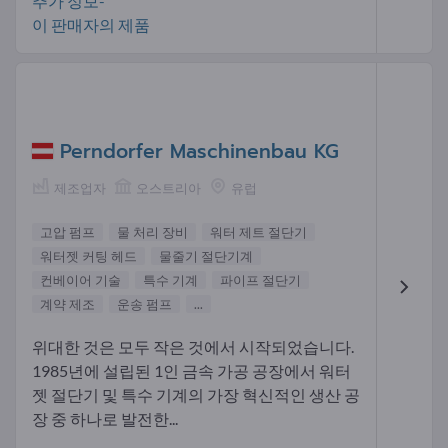
추가 정보-
이 판매자의 제품
Perndorfer Maschinenbau KG
제조업자
오스트리아
유럽
고압 펌프
물 처리 장비
워터 제트 절단기
워터젯 커팅 헤드
물줄기 절단기계
컨베이어 기술
특수 기계
파이프 절단기
계약 제조
운송 펌프
...
위대한 것은 모두 작은 것에서 시작되었습니다.
1985년에 설립된 1인 금속 가공 공장에서 워터
젯 절단기 및 특수 기계의 가장 혁신적인 생산 공
장 중 하나로 발전한...