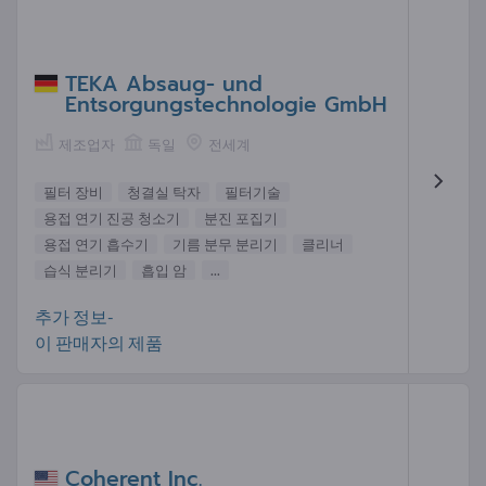
TEKA Absaug- und
Entsorgungstechnologie GmbH
제조업자
독일
전세계
필터 장비
청결실 탁자
필터기술
용접 연기 진공 청소기
분진 포집기
용접 연기 흡수기
기름 분무 분리기
클리너
습식 분리기
흡입 암
...
추가 정보-
이 판매자의 제품
Coherent Inc.