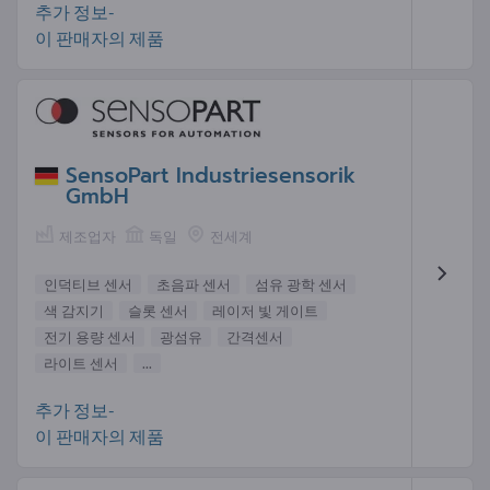
추가 정보-
이 판매자의 제품
SensoPart Industriesensorik
GmbH
제조업자
독일
전세계
인덕티브 센서
초음파 센서
섬유 광학 센서
색 감지기
슬롯 센서
레이저 빛 게이트
전기 용량 센서
광섬유
간격센서
라이트 센서
...
추가 정보-
이 판매자의 제품