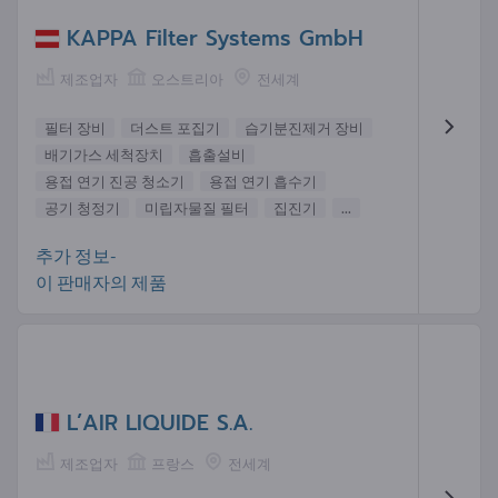
KAPPA Filter Systems GmbH
제조업자
오스트리아
전세계
필터 장비
더스트 포집기
습기분진제거 장비
배기가스 세척장치
흡출설비
용접 연기 진공 청소기
용접 연기 흡수기
공기 청정기
미립자물질 필터
집진기
...
추가 정보-
이 판매자의 제품
L’AIR LIQUIDE S.A.
제조업자
프랑스
전세계