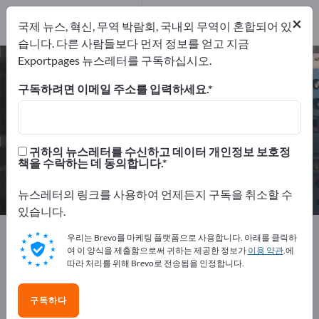
제조업체
14
×
국제 뉴스, 혁신, 무역 박람회, 국내외 무역이 혼합되어 있
유통업체
2
습니다. 다른 사람들보다 먼저 정보를 얻고 지금
Exportpages 뉴스레터를 구독하십시오.
레이저 시스템 – 제조업체 및 공급업
체 찾기
구독하려면 이메일 주소를 입력하세요.
개의 수출 업체
제조업체
16
14
귀하의 뉴스레터를 수신하고 데이터 개인정보 보호정
책을 수락하는 데 동의합니다.
유통업체
2
뉴스레터의 링크를 사용하여 언제든지 구독을 취소할 수
있습니다.
Exportpages
전기공학
레이저 기술
레이저 시스템
우리는 Brevo를 마케팅 플랫폼으로 사용합니다. 아래를 클릭하
여 이 양식을 제출함으로써 귀하는 제공한 정보가
이용 약관
.에
따라 처리를 위해 Brevo로 전송됨을 인정합니다.
Exportpages에서 무료로 광고하세
요!
구독하다
수요 – 공급 – 중고품 – 비즈니스 연락처 >> 여기서 시작