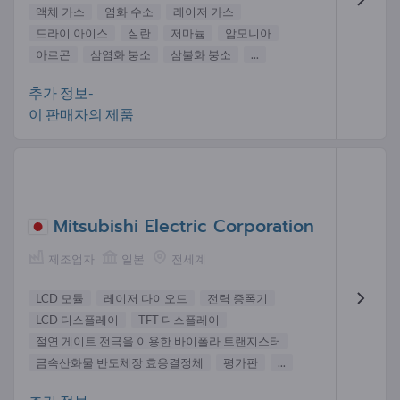
액체 가스
염화 수소
레이저 가스
드라이 아이스
실란
저마늄
암모니아
아르곤
삼염화 붕소
삼불화 붕소
...
추가 정보-
이 판매자의 제품
Mitsubishi Electric Corporation
제조업자
일본
전세계
LCD 모듈
레이저 다이오드
전력 증폭기
LCD 디스플레이
TFT 디스플레이
절연 게이트 전극을 이용한 바이폴라 트랜지스터
금속산화물 반도체장 효응결정체
평가판
...