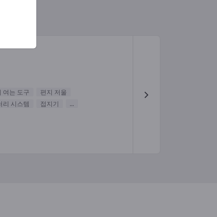
 여는 도구
편지 저울
처리 시스템
접지기
...