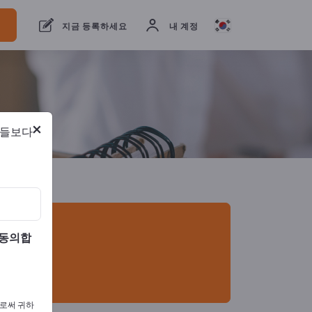
개의 수출 업체
1
제조업체
1
지금 등록하세요
내 계정
×
람들보다
 동의합
으로써 귀하