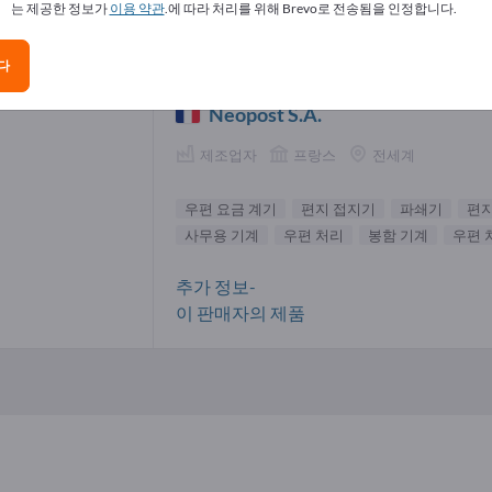
는 제공한 정보가
이용 약관
.에 따라 처리를 위해 Brevo로 전송됨을 인정합니다.
 요금 계기 공급업체(1)
다
Neopost S.A.
제조업자
프랑스
전세계
우편 요금 계기
편지 접지기
파쇄기
편지
사무용 기계
우편 처리
봉함 기계
우편 
추가 정보-
이 판매자의 제품