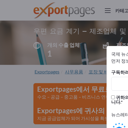
카테
우편 요금 계기 – 제조업체 
개의 수출 업체
제조
1
1
국제 뉴
먼저 정보
Exportpages
사무용품
포장 및 배송
우편
구독하려
Exportpages에서 무료로 광
수요 – 공급 – 중고품 – 비즈니스 연락처 >>
귀하의
니다.
Exportpages에 귀사의 회
뉴스레터
지금 공급업체가 되어 가시성을 확보하세요>>