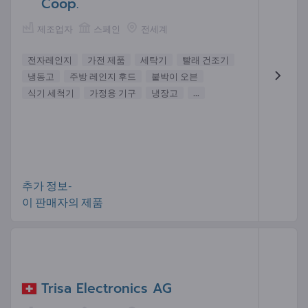
Coop.
제조업자
스페인
전세계
전자레인지
가전 제품
세탁기
빨래 건조기
냉동고
주방 레인지 후드
붙박이 오븐
식기 세척기
가정용 기구
냉장고
...
추가 정보-
이 판매자의 제품
Trisa Electronics AG