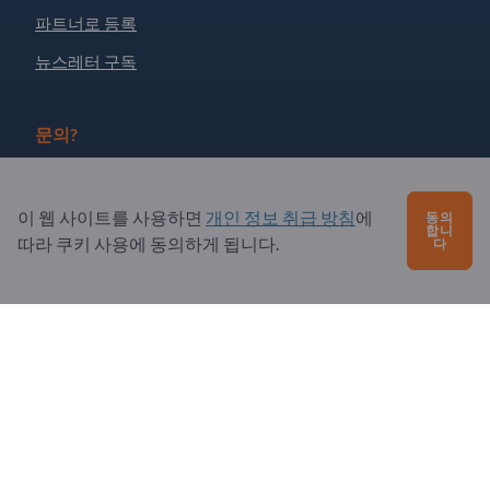
파트너로 등록
뉴스레터 구독
문의?
자주 묻는 질문
이 웹 사이트를 사용하면
개인 정보 취급 방침
에
동의
서비스 제공
합니
따라 쿠키 사용에 동의하게 됩니다.
다
소개
수신자: Exportpages
Exportpages International Network
Exportpages International GmbH
Becker-Göring-Straße 15
76307 Karlsbad