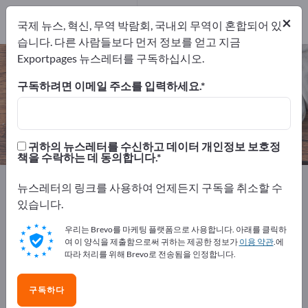
개의 수출 업체
2
×
국제 뉴스, 혁신, 무역 박람회, 국내외 무역이 혼합되어 있
제조업체
2
습니다. 다른 사람들보다 먼저 정보를 얻고 지금
Exportpages 뉴스레터를 구독하십시오.
전자레인지 – 제조업체 및 공급업체
찾기
구독하려면 이메일 주소를 입력하세요.
개의 수출 업체
제조업체
2
2
귀하의 뉴스레터를 수신하고 데이터 개인정보 보호정
책을 수락하는 데 동의합니다.
Exportpages
생활/가정용품 & 주거용품
조리장비
뉴스레터의 링크를 사용하여 언제든지 구독을 취소할 수
전자레인지
있습니다.
우리는 Brevo를 마케팅 플랫폼으로 사용합니다. 아래를 클릭하
Exportpages에서 무료로 광고하세
여 이 양식을 제출함으로써 귀하는 제공한 정보가
이용 약관
.에
요!
따라 처리를 위해 Brevo로 전송됨을 인정합니다.
수요 – 공급 – 중고품 – 비즈니스 연락처 >> 여기서 시작
구독하다
하세요