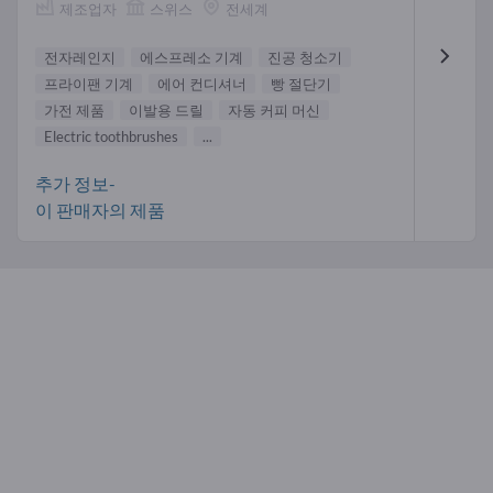
제조업자
스위스
전세계
전자레인지
에스프레소 기계
진공 청소기
프라이팬 기계
에어 컨디셔너
빵 절단기
가전 제품
이발용 드릴
자동 커피 머신
Electric toothbrushes
...
추가 정보-
이 판매자의 제품