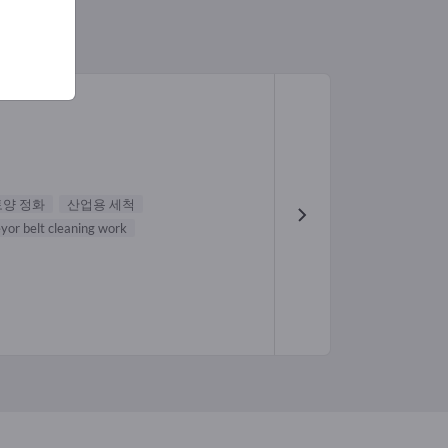
토양 정화
산업용 세척
yor belt cleaning work