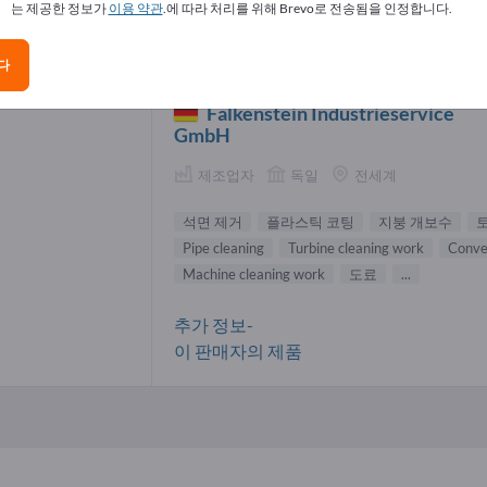
는 제공한 정보가
이용 약관
.에 따라 처리를 위해 Brevo로 전송됨을 인정합니다.
 제거 공급업체(1)
다
Falkenstein Industrieservice
GmbH
제조업자
독일
전세계
석면 제거
플라스틱 코팅
지붕 개보수
Pipe cleaning
Turbine cleaning work
Conve
Machine cleaning work
도료
...
추가 정보-
이 판매자의 제품