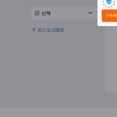
석면
선택
구독하
폐기 및 재활용