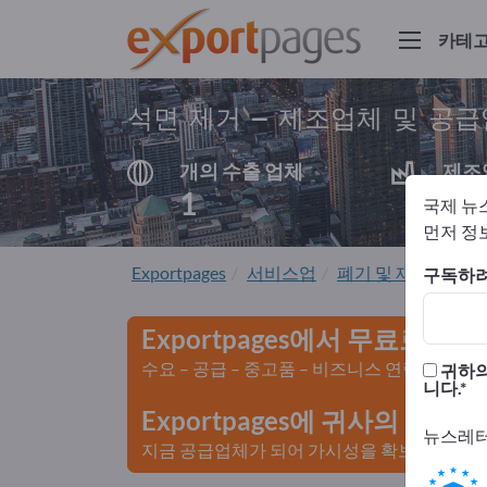
카테
석면 제거 – 제조업체 및 공
개의 수출 업체
제조
1
1
국제 뉴
먼저 정보
Exportpages
서비스업
폐기 및 재활용
석
구독하려
Exportpages에서 무료로 광
수요 – 공급 – 중고품 – 비즈니스 연락처 >>
귀하의
니다.
Exportpages에 귀사의 회
뉴스레터
지금 공급업체가 되어 가시성을 확보하세요>>