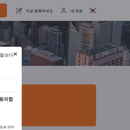
개의 수출 업체
1
제조업체
1
지금 등록하세요
내 계정
×
람들보다
 동의합
으로써 귀하