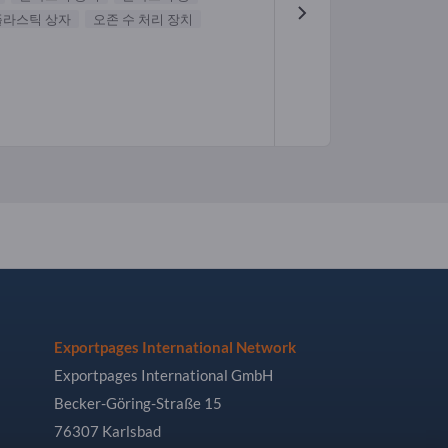
플라스틱 상자
오존 수 처리 장치
Exportpages International Network
Exportpages International GmbH
Becker-Göring-Straße 15
76307 Karlsbad