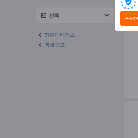
빗물
선택
구독하
정원과 테라스
액체 탱크