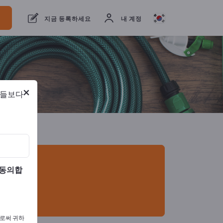
개의 수출 업체
2
제조업체
2
지금 등록하세요
내 계정
×
람들보다
 동의합
으로써 귀하