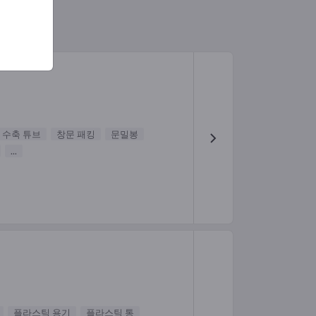
수축 튜브
창문 패킹
문밀봉
...
플라스틱 용기
플라스틱 통