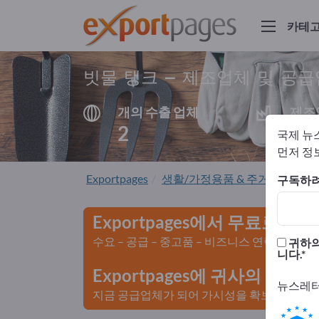
카테
빗물 탱크 – 제조업체 및 공
개의 수출 업체
제조
2
2
국제 뉴
먼저 정보
Exportpages
생활/가정용품 & 주거용품
정
구독하려
Exportpages에서 무료로 광
수요 – 공급 – 중고품 – 비즈니스 연락처 >>
귀하의
니다.
Exportpages에 귀사의 회
뉴스레터
지금 공급업체가 되어 가시성을 확보하세요>>