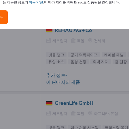
는 제공한 정보가
이용 약관
.에 따라 처리를 위해 Brevo로 전송됨을 인정합니다.
 탱크 공급업체(2)
다
REHAU AG + Co
제조업자
독일
전세계
빗물 탱크
공기 역학파이프
케이블 채널
유압 호스
음향 천장
외벽 자재
쿨 천장
추가 정보-
이 판매자의 제품
GreenLife GmbH
제조업자
독일
아프리카, 유럽
빗물 탱크
폐수 처리 시스템
플라스틱 용기