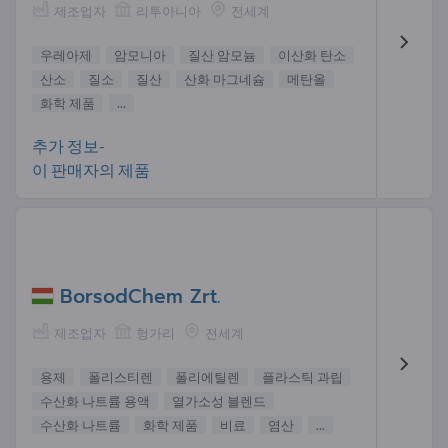
제조업자
리투아니아
전세계
우레아제
암모니아
질산 암모늄
이산화 탄소
산소
질소
질산
산화 마그네슘
메탄올
화학 제품
...
추가 정보-
이 판매자의 제품
BorsodChem Zrt.
제조업자
헝가리
전세계
용제
폴리스티렌
폴리에틸렌
플라스틱 과립
수산화 나트륨 용액
열가소성 블렌드
수산화 나트륨
화학 제품
비료
염산
...