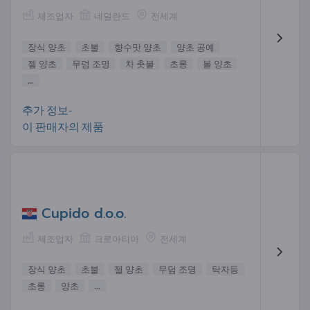
제조업자
네덜란드
전세계
장식 양초
초불
향수맛 양초
양초 공예
젤 양초
무덤 조명
차 촛불
초롱
볼 양초
...
추가 정보-
이 판매자의 제품
Cupido d.o.o.
제조업자
크로아티아
전세계
장식 양초
초불
젤 양초
무덤 조명
탁자등
초롱
양초
...