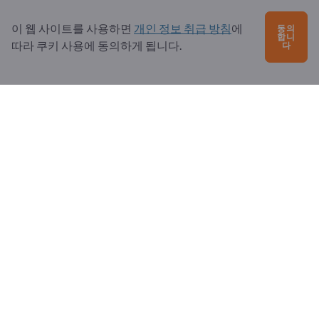
문의?
이 웹 사이트를 사용하면
개인 정보 취급 방침
에
동의
자주 묻는 질문
합니
따라 쿠키 사용에 동의하게 됩니다.
다
서비스 제공
소개
수신자: Exportpages
Exportpages International Network
Exportpages International GmbH
Becker-Göring-Straße 15
76307 Karlsbad
Germany
Copyright © 2026 Exportpages International GmbH. All