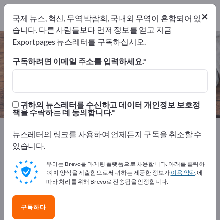
개의 수출 업체
2
×
국제 뉴스, 혁신, 무역 박람회, 국내외 무역이 혼합되어 있
제조업체
2
습니다. 다른 사람들보다 먼저 정보를 얻고 지금
Exportpages 뉴스레터를 구독하십시오.
장식 양초 – 제조업체 및 공급업체 찾
기
구독하려면 이메일 주소를 입력하세요.
개의 수출 업체
제조업체
2
2
귀하의 뉴스레터를 수신하고 데이터 개인정보 보호정
책을 수락하는 데 동의합니다.
Exportpages
생활/가정용품 & 주거용품
홈 액세서리
뉴스레터의 링크를 사용하여 언제든지 구독을 취소할 수
장식 양초
있습니다.
우리는 Brevo를 마케팅 플랫폼으로 사용합니다. 아래를 클릭하
Exportpages에서 무료로 광고하세
여 이 양식을 제출함으로써 귀하는 제공한 정보가
이용 약관
.에
요!
따라 처리를 위해 Brevo로 전송됨을 인정합니다.
수요 – 공급 – 중고품 – 비즈니스 연락처 >> 여기서 시작
구독하다
하세요