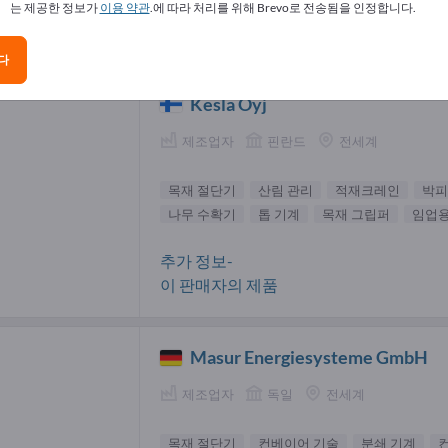
는 제공한 정보가
이용 약관
.에 따라 처리를 위해 Brevo로 전송됨을 인정합니다.
 절단기 공급업체(3)
다
Kesla Oyj
제조업자
핀란드
전세계
목재 절단기
산림 관리
적재크레인
박피
나무 수확기
톱 기계
목재 그립퍼
임업용
추가 정보-
이 판매자의 제품
Masur Energiesysteme GmbH
제조업자
독일
전세계
목재 절단기
컨베이어 기술
분쇄 기계