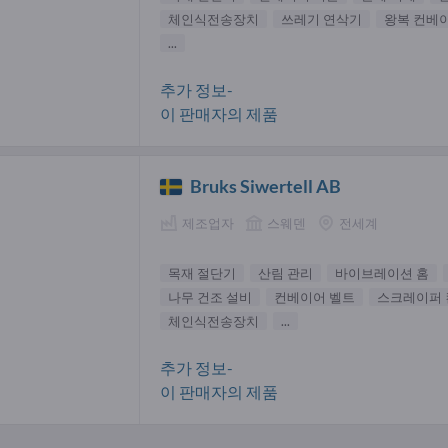
체인식전송장치
쓰레기 연삭기
왕복 컨베
...
추가 정보-
이 판매자의 제품
Bruks Siwertell AB
제조업자
스웨덴
전세계
목재 절단기
산림 관리
바이브레이션 홈
나무 건조 설비
컨베이어 벨트
스크레이퍼
체인식전송장치
...
추가 정보-
이 판매자의 제품