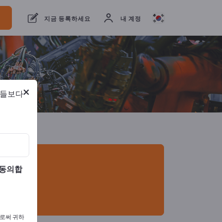
개의 수출 업체
3
제조업체
3
지금 등록하세요
내 계정
×
람들보다
 동의합
으로써 귀하