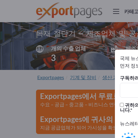
카테
목재 절단기 – 제조업체 및 
개의 수출 업체
제조
3
3
국제 뉴
먼저 정보
Exportpages
기계 및 장비
생산 기계 / 생산
구독하려
Exportpages에서 무료로 광
수요 – 공급 – 중고품 – 비즈니스 연락처 >>
귀하의
니다.
Exportpages에 귀사의 회
뉴스레터
지금 공급업체가 되어 가시성을 확보하세요>>