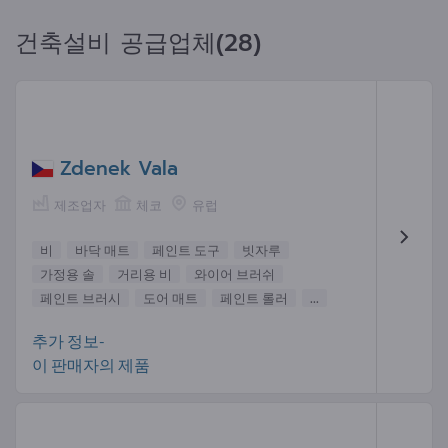
건축설비 공급업체(28)
Zdenek Vala
제조업자
체코
유럽
비
바닥 매트
페인트 도구
빗자루
가정용 솔
거리용 비
와이어 브러쉬
페인트 브러시
도어 매트
페인트 롤러
...
추가 정보-
이 판매자의 제품