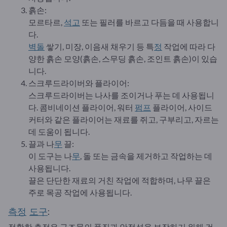
흙손:
모르타르,
석고
또는 필러를 바르고 다듬을 때 사용합니
다.
벽돌
쌓기, 미장, 이음새 채우기 등 특
정
작업에 따라 다
양한 흙손 모양(흙손, 스무딩 흙손, 조인트 흙손)이 있습
니다.
스크루드라이버와 플라이어:
스크루드라이버는 나사를 조이거나 푸는 데 사용됩니
다. 콤비네이션 플라이어, 워터
펌프
플라이어, 사이드
커터와 같은 플라이어는 재료를 쥐고, 구부리고, 자르는
데 도움이 됩니다.
끌과 나
무
끌:
이 도구는 나
무
, 돌 또는 금속을 제거하고 작업하는 데
사용됩니다.
끌은 단단한 재료의 거친 작업에 적합하며, 나무 끌은
주로 목공 작업에 사용됩니다.
측정
도구
:
정확한 측정은 구조물의 품질과 안정성을 보장하기 위해 건