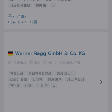
사브르식 톱날
원통 톱
...
추가 정보-
이 판매자의 제품
Werner Ragg GmbH & Co. KG
공급업체
독일
아시아, 아프리카, 유럽
건축설비
공업진공집진기
공기 제습기
드라이 몰탈
석고판
전기 공구
지속 혼합기
전면색
내색
수평 판
...