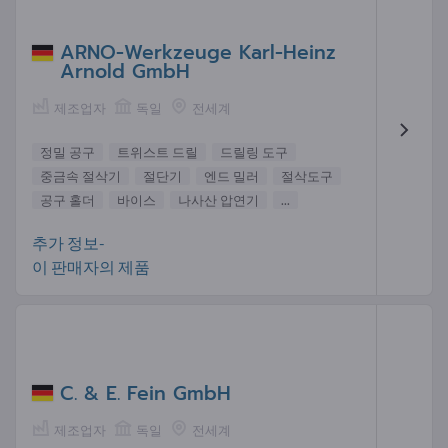
ARNO-Werkzeuge Karl-Heinz
Arnold GmbH
제조업자
독일
전세계
정밀 공구
트위스트 드릴
드릴링 도구
중금속 절삭기
절단기
엔드 밀러
절삭도구
공구 홀더
바이스
나사산 압연기
...
추가 정보-
이 판매자의 제품
C. & E. Fein GmbH
제조업자
독일
전세계