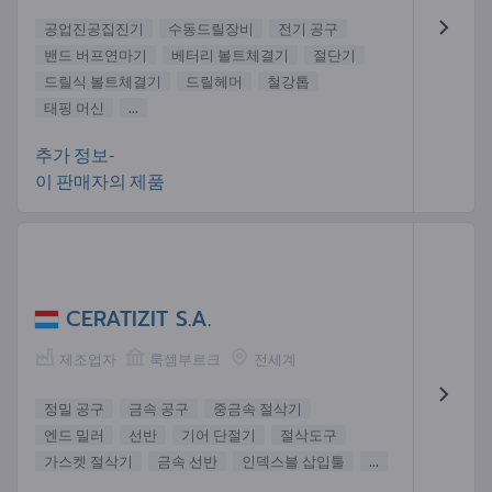
공업진공집진기
수동드릴장비
전기 공구
밴드 버프연마기
베터리 볼트체결기
절단기
드릴식 볼트체결기
드릴헤머
철강톱
태핑 머신
...
추가 정보-
이 판매자의 제품
CERATIZIT S.A.
제조업자
룩셈부르크
전세계
정밀 공구
금속 공구
중금속 절삭기
엔드 밀러
선반
기어 단절기
절삭도구
가스켓 절삭기
금속 선반
인덱스블 삽입툴
...