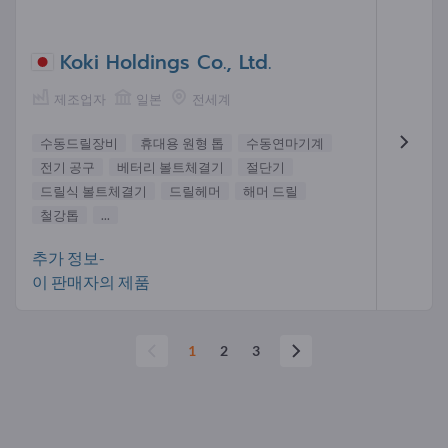
Koki Holdings Co., Ltd.
제조업자
일본
전세계
수동드릴장비
휴대용 원형 톱
수동연마기계
전기 공구
베터리 볼트체결기
절단기
드릴식 볼트체결기
드릴헤머
해머 드릴
철강톱
...
추가 정보-
이 판매자의 제품
1
2
3