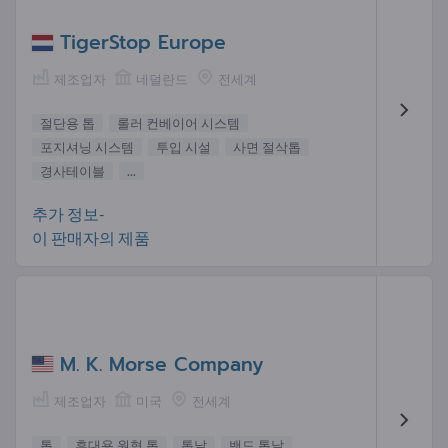
TigerStop Europe
제조업자
네덜란드
전세계
절단용 톱
롤러 컨베이어 시스템
포지셔닝 시스템
투입 시설
사면 절삭톱
경사테이블
...
추가 정보-
이 판매자의 제품
M. K. Morse Company
제조업자
미국
전세계
톱
휴대용 원형 톱
톱날
밴드 톱날