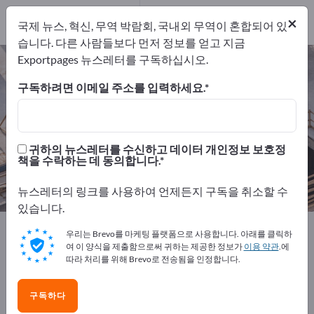
제조업체
25
×
국제 뉴스, 혁신, 무역 박람회, 국내외 무역이 혼합되어 있
유통업체
3
습니다. 다른 사람들보다 먼저 정보를 얻고 지금
Exportpages 뉴스레터를 구독하십시오.
건축설비 – 제조업체 및 공급업체 찾
기
구독하려면 이메일 주소를 입력하세요.
개의 수출 업체
제조업체
28
25
귀하의 뉴스레터를 수신하고 데이터 개인정보 보호정
책을 수락하는 데 동의합니다.
유통업체
3
뉴스레터의 링크를 사용하여 언제든지 구독을 취소할 수
있습니다.
Exportpages
건축 산업
건축설비
우리는 Brevo를 마케팅 플랫폼으로 사용합니다. 아래를 클릭하
여 이 양식을 제출함으로써 귀하는 제공한 정보가
이용 약관
.에
따라 처리를 위해 Brevo로 전송됨을 인정합니다.
Exportpages에서 무료로 광고하세
요!
구독하다
수요 – 공급 – 중고품 – 비즈니스 연락처 >> 여기서 시작