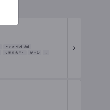
저전압 제어 장비
자동화 솔루션
분선함
...