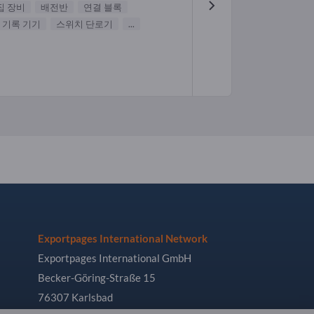
집 장비
배전반
연결 블록
 기록 기기
스위치 단로기
...
Exportpages International Network
Exportpages International GmbH
Becker-Göring-Straße 15
76307 Karlsbad