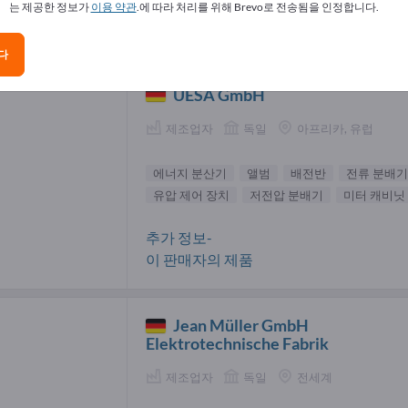
는 제공한 정보가
이용 약관
.에 따라 처리를 위해 Brevo로 전송됨을 인정합니다.
지 분산기 공급업체(2)
다
UESA GmbH
제조업자
독일
아프리카, 유럽
에너지 분산기
앨범
배전반
전류 분배기
유압 제어 장치
저전압 분배기
미터 캐비닛
추가 정보-
이 판매자의 제품
Jean Müller GmbH
Elektrotechnische Fabrik
제조업자
독일
전세계