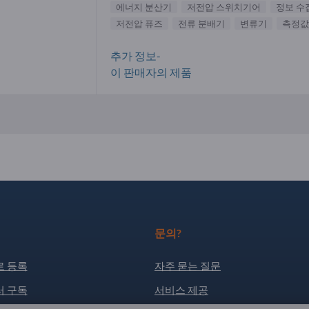
에너지 분산기
저전압 스위치기어
정보 수
저전압 퓨즈
전류 분배기
변류기
측정값
추가 정보-
이 판매자의 제품
문의?
 등록
자주 묻는 질문
 구독
서비스 제공