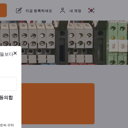
개의 수출 업체
2
제조업체
2
지금 등록하세요
내 계정
×
람들보다
 동의합
으로써 귀하