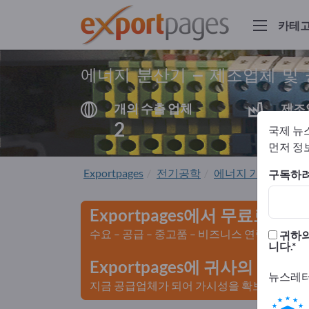
카테
에너지 분산기 – 제조업체 및
개의 수출 업체
제조
2
2
국제 뉴
먼저 정보
Exportpages
전기공학
에너지 기술
에너
구독하려
Exportpages에서 무료로 광
수요 – 공급 – 중고품 – 비즈니스 연락처 >>
귀하의
니다.
Exportpages에 귀사의 회
뉴스레터
지금 공급업체가 되어 가시성을 확보하세요>>