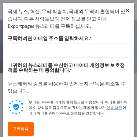
개의 수출 업체
3
×
국제 뉴스, 혁신, 무역 박람회, 국내외 무역이 혼합되어 있
제조업체
3
습니다. 다른 사람들보다 먼저 정보를 얻고 지금
Exportpages 뉴스레터를 구독하십시오.
토크 센서 – 제조업체 및 공급업체 찾
기
구독하려면 이메일 주소를 입력하세요.
개의 수출 업체
제조업체
3
3
귀하의 뉴스레터를 수신하고 데이터 개인정보 보호정
책을 수락하는 데 동의합니다.
Exportpages
측정 기술 및 광학
센서 기술
뉴스레터의 링크를 사용하여 언제든지 구독을 취소할 수
토크 센서
있습니다.
우리는 Brevo를 마케팅 플랫폼으로 사용합니다. 아래를 클릭하
Exportpages에서 무료로 광고하세
여 이 양식을 제출함으로써 귀하는 제공한 정보가
이용 약관
.에
요!
따라 처리를 위해 Brevo로 전송됨을 인정합니다.
수요 – 공급 – 중고품 – 비즈니스 연락처 >> 여기서 시작
구독하다
하세요