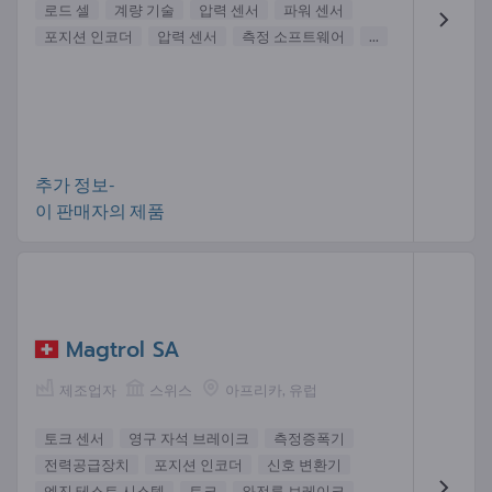
로드 셀
계량 기술
압력 센서
파워 센서
포지션 인코더
압력 센서
측정 소프트웨어
...
추가 정보-
이 판매자의 제품
Magtrol SA
제조업자
스위스
아프리카, 유럽
토크 센서
영구 자석 브레이크
측정증폭기
전력공급장치
포지션 인코더
신호 변환기
엔진 테스트 시스템
토크
와전류 브레이크