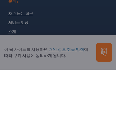
문의?
자주 묻는 질문
서비스 제공
소개
수신자: Exportpages
이 웹 사이트를 사용하면
개인 정보 취급 방침
에
동의
합니
따라 쿠키 사용에 동의하게 됩니다.
다
Exportpages International Network
Exportpages International GmbH
Becker-Göring-Straße 15
76307 Karlsbad
Germany
Copyright © 2026 Exportpages International GmbH. All