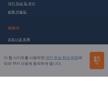
개인 정보 및 쿠키
발행 연월일
파트너
파트너로 등록
뉴스레터 구독
이 웹 사이트를 사용하면
개인 정보 취급 방침
에
동의
합니
따라 쿠키 사용에 동의하게 됩니다.
다
문의?
자주 묻는 질문
서비스 제공
소개
수신자: Exportpages