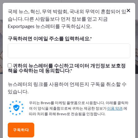
개의 수출 업체
1
×
국제 뉴스, 혁신, 무역 박람회, 국내외 무역이 혼합되어 있
제조업체
1
습니다. 다른 사람들보다 먼저 정보를 얻고 지금
Exportpages 뉴스레터를 구독하십시오.
승마 시설 – 제조업체 및 공급업체 찾
기
구독하려면 이메일 주소를 입력하세요.
개의 수출 업체
제조업체
1
1
귀하의 뉴스레터를 수신하고 데이터 개인정보 보호정
책을 수락하는 데 동의합니다.
Exportpages
스포츠 & 레저
스포츠 시설
승마 시설
뉴스레터의 링크를 사용하여 언제든지 구독을 취소할 수
있습니다.
Exportpages에서 무료로 광고하세
우리는 Brevo를 마케팅 플랫폼으로 사용합니다. 아래를 클릭하
요!
여 이 양식을 제출함으로써 귀하는 제공한 정보가
이용 약관
.에
따라 처리를 위해 Brevo로 전송됨을 인정합니다.
수요 – 공급 – 중고품 – 비즈니스 연락처 >> 여기서 시작
하세요
구독하다