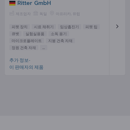
Ritter GmbH
제조업자
독일
아프리카, 유럽
피펫 장치
시료 채취기
임상흡진기
피펫 팁
큐벳
실험실용품
소독 용기
마이크로플레이트
지붕 건축 자재
정원 건축 자재
...
추가 정보-
이 판매자의 제품