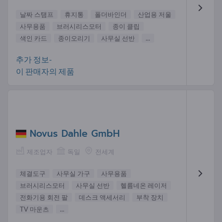
날짜 스탬프
휴지통
폴더바인더
산업용 저울
사무용품
브러시리스모터
종이 클립
색인 카드
종이오리기
사무실 선반
...
추가 정보-
이 판매자의 제품
Novus Dahle GmbH
제조업자
독일
전세계
체결도구
사무실 가구
사무용품
브러시리스모터
사무실 선반
헬륨네온 레이저
전화기용 회전 팔
데스크 액세서리
부착 장치
TV 마운츠
...