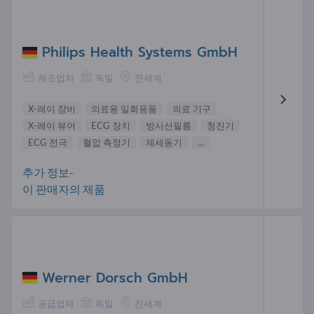
Philips Health Systems GmbH
제조업자
독일
전세계
X-레이 장비
의료용 일회용품
의료 기구
X-레이 뷰어
ECG 장치
방사선필름
청진기
ECG 전극
혈압 측정기
제세동기
...
추가 정보-
이 판매자의 제품
Werner Dorsch GmbH
공급업체
독일
전세계