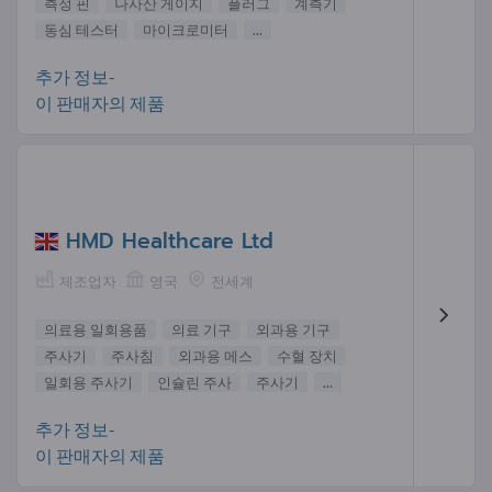
측정 핀
나사산 게이지
플러그
계측기
동심 테스터
마이크로미터
...
추가 정보-
이 판매자의 제품
HMD Healthcare Ltd
제조업자
영국
전세계
의료용 일회용품
의료 기구
외과용 기구
주사기
주사침
외과용 메스
수혈 장치
일회용 주사기
인슐린 주사
주사기
...
추가 정보-
이 판매자의 제품