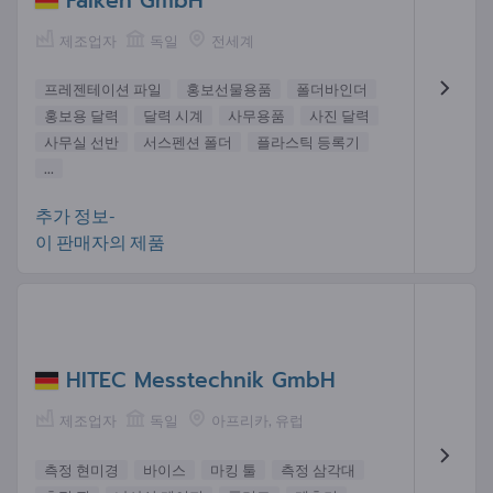
Falken GmbH
제조업자
독일
전세계
프레젠테이션 파일
홍보선물용품
폴더바인더
홍보용 달력
달력 시계
사무용품
사진 달력
사무실 선반
서스펜션 폴더
플라스틱 등록기
...
추가 정보-
이 판매자의 제품
HITEC Messtechnik GmbH
제조업자
독일
아프리카, 유럽
측정 현미경
바이스
마킹 툴
측정 삼각대