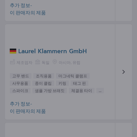
추가 정보-
이 판매자의 제품
Laurel Klammern GmbH
제조업자
독일
아시아, 유럽
고무 밴드
조직용품
마그네틱 클램프
사무용품
종이 클립
키링
태그 핀
스파이크
샘플 가방 브래킷
체결용 타이
...
추가 정보-
이 판매자의 제품