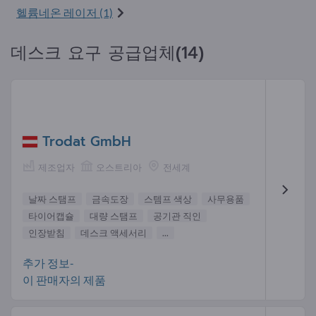
헬륨네온 레이저 (1)
데스크 요구 공급업체(14)
Trodat GmbH
제조업자
오스트리아
전세계
날짜 스탬프
금속도장
스템프 색상
사무용품
타이어캡슐
대량 스탬프
공기관 직인
인장받침
데스크 액세서리
...
추가 정보-
이 판매자의 제품