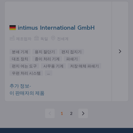
intimus International GmbH
제조업자
독일
전세계
분쇄 기계
용지 절단기
편지 접지기
대조 장치
종이 처리 기계
파쇄기
편지 여는 도구
사무용 기계
저장 매체 파쇄기
우편 처리 시스템
...
추가 정보-
이 판매자의 제품
1
2