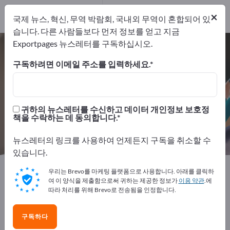
제조업체
12
×
국제 뉴스, 혁신, 무역 박람회, 국내외 무역이 혼합되어 있
유통업체
2
습니다. 다른 사람들보다 먼저 정보를 얻고 지금
Exportpages 뉴스레터를 구독하십시오.
데스크 요구 – 제조업체 및 공급업체
찾기
구독하려면 이메일 주소를 입력하세요.
개의 수출 업체
제조업체
14
12
귀하의 뉴스레터를 수신하고 데이터 개인정보 보호정
책을 수락하는 데 동의합니다.
유통업체
2
뉴스레터의 링크를 사용하여 언제든지 구독을 취소할 수
있습니다.
Exportpages
사무용품
데스크 요구
우리는 Brevo를 마케팅 플랫폼으로 사용합니다. 아래를 클릭하
여 이 양식을 제출함으로써 귀하는 제공한 정보가
이용 약관
.에
따라 처리를 위해 Brevo로 전송됨을 인정합니다.
Exportpages에서 무료로 광고하세
요!
구독하다
수요 – 공급 – 중고품 – 비즈니스 연락처 >> 여기서 시작