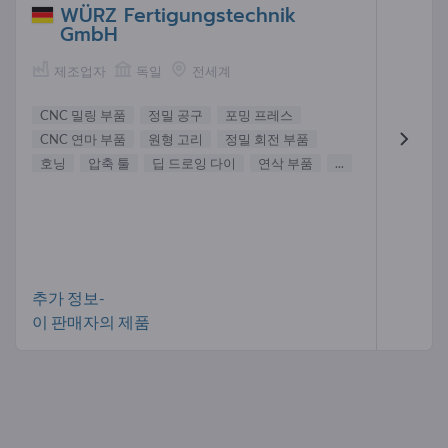
WÜRZ Fertigungstechnik
GmbH
제조업자
독일
전세계
CNC 밀링 부품
정밀 공구
포밍 프레스
CNC 연마 부품
원형 고리
정밀 회전 부품
호닝
압축 툴
딥 드로잉 다이
연삭 부품
...
추가 정보-
이 판매자의 제품