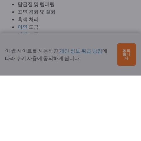
담금질 및 템퍼링
표면 경화 및 질화
흑색 처리
아연
도금
니켈
도금
크롬
도금
양극 산화 처리
이 웹 사이트를 사용하면
개인 정보 취급 방침
에
동의
합니
패시베이션
따라 쿠키 사용에 동의하게 됩니다.
다
분체 도장 및 도색
열처리는 강도, 경도 및 내마모성을 변화시킬 수 있습니다. 코
팅은 종종 부식 방지 성능, 표면 경도 또는 외관을 개선합니
다.
주요 선정 및 구매 기준
부품 형상 및 기술 문서:
신뢰할 수 있는 제조를 보장하기 위해서는 기능적으로 관련
된 모든 치수, 구멍, 나사산, 반경, 표면 및 윤곽이 명확하
게
명
시되어야 합니다. 복잡한 CNC 밀링 가공 부품의 경우, 기술