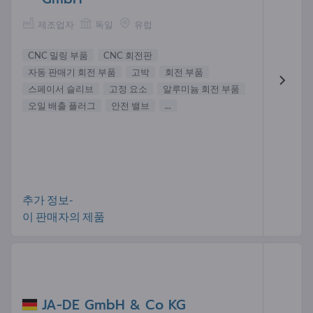
제조업자
독일
유럽
CNC 밀링 부품
CNC 회전판
자동 판매기 회전 부품
고박
회전 부품
스페이서 슬리브
고정 요소
알루미늄 회전 부품
오일 배출 플러그
안전 밸브
...
추가 정보-
이 판매자의 제품
JA-DE GmbH & Co KG