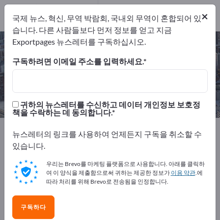
개의 수출 업
체
5
×
국제 뉴스, 혁신, 무역 박람회, 국내외 무역이 혼합되어 있
제조업체
5
습니다. 다른 사람들보다 먼저 정보를 얻고 지금
Exportpages 뉴스레터를 구독하십시오.
CNC 밀링 부품 – 제조업체 및 공급업
체 찾기
구독하려면 이메일 주소를 입력하세요.
개의 수출 업체
제조업체
5
5
귀하의 뉴스레터를 수신하고 데이터 개인정보 보호정
책을 수락하는 데 동의합니다.
Exportpages
서비스업
CNC 주문 제작
뉴스레터의 링크를 사용하여 언제든지 구독을 취소할 수
CNC 밀링 부품
있습니다.
우리는 Brevo를 마케팅 플랫폼으로 사용합니다. 아래를 클릭하
Exportpages에서 무료로 광고하세
여 이 양식을 제출함으로써 귀하는 제공한 정보가
이용 약관
.에
요!
따라 처리를 위해 Brevo로 전송됨을 인정합니다.
수요 – 공급 – 중고품 – 비즈니스 연락처 >> 여기서 시작
구독하다
하세요