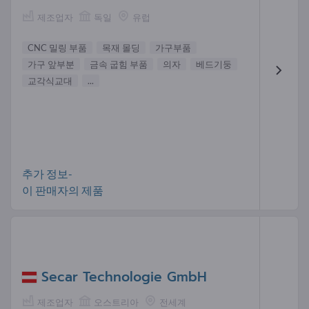
제조업자
독일
유럽
CNC 밀링 부품
목재 몰딩
가구부품
가구 앞부분
금속 굽힘 부품
의자
베드기둥
교각식교대
...
추가 정보-
이 판매자의 제품
Secar Technologie GmbH
제조업자
오스트리아
전세계