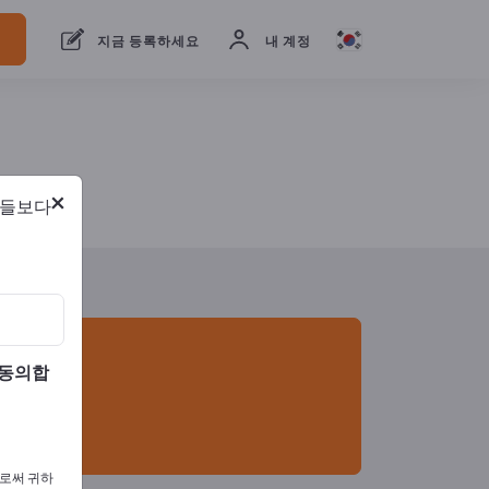
15
제조업체
14
유통업체
1
지금 등록하세요
내 계정
×
람들보다
 동의합
으로써 귀하