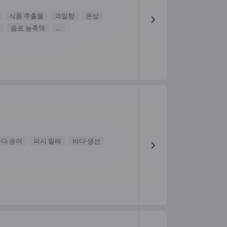
식품 추출물
과일향
온상
음료 농축액
...
다 송어
피시 필레
바다 생선