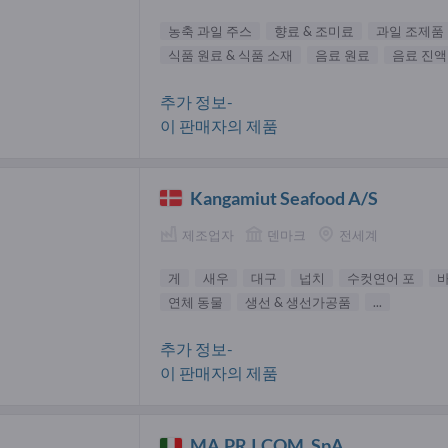
농축 과일 주스
향료 & 조미료
과일 조제품
식품 원료 & 식품 소재
음료 원료
음료 진액
추가 정보-
이 판매자의 제품
Kangamiut Seafood A/S
제조업자
덴마크
전세계
게
새우
대구
넙치
수컷연어 포
바
연체 동물
생선 & 생선가공품
...
추가 정보-
이 판매자의 제품
MA.PR.I.COM. SpA