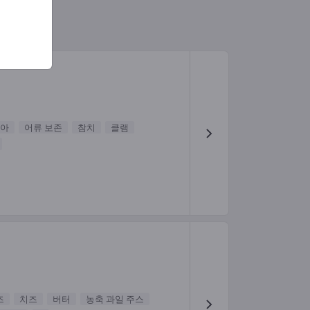
아
어류 보존
참치
클램
즈
치즈
버터
농축 과일 주스