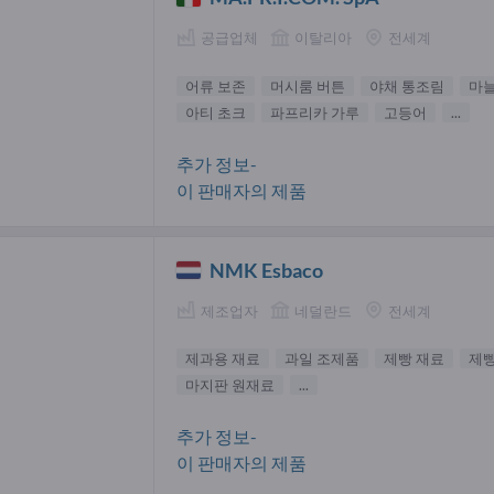
공급업체
이탈리아
전세계
어류 보존
머시룸 버튼
야채 통조림
마
아티 초크
파프리카 가루
고등어
...
추가 정보-
이 판매자의 제품
NMK Esbaco
제조업자
네덜란드
전세계
제과용 재료
과일 조제품
제빵 재료
제
마지판 원재료
...
추가 정보-
이 판매자의 제품