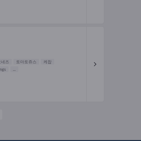
요네즈
토마토쥬스
케찹
ings
...