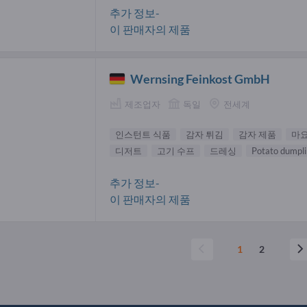
추가 정보-
이 판매자의 제품
Wernsing Feinkost GmbH
제조업자
독일
전세계
인스턴트 식품
감자 튀김
감자 제품
마
디저트
고기 수프
드레싱
Potato dumpl
추가 정보-
이 판매자의 제품
1
2