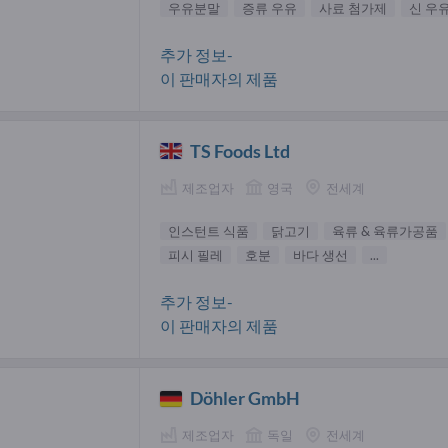
우유분말
증류 우유
사료 첨가제
신 우
추가 정보-
이 판매자의 제품
TS Foods Ltd
제조업자
영국
전세계
인스턴트 식품
닭고기
육류 & 육류가공품
피시 필레
호분
바다 생선
...
추가 정보-
이 판매자의 제품
Döhler GmbH
제조업자
독일
전세계