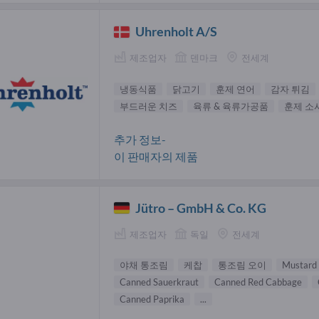
Uhrenholt A/S
제조업자
덴마크
전세계
냉동식품
닭고기
훈제 연어
감자 튀김
부드러운 치즈
육류 & 육류가공품
훈제 소
추가 정보-
이 판매자의 제품
Jütro – GmbH & Co. KG
제조업자
독일
전세계
야채 통조림
케찹
통조림 오이
Mustard
Canned Sauerkraut
Canned Red Cabbage
Canned Paprika
...