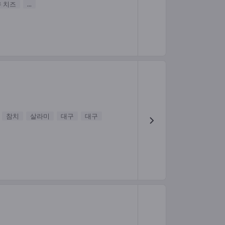
유 치즈
...
참치
살라미
대구
대구