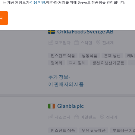
는 제공한 정보가
이용 약관
.에 따라 처리를 위해 Brevo로 전송됨을 인정합니다.
턴트 식품 공급업체(15)
다
Orkla Foods Sverige AB
제조업자
스웨덴
전세계
인스턴트 식품
냉동식품
훈제 생선
캐비
정어리
피시 필레
생선 & 생선가공품
...
추가 정보-
이 판매자의 제품
Glanbia plc
제조업자
아일랜드
전세계
인스턴트 식품
우유 & 유제품
부드러운 치