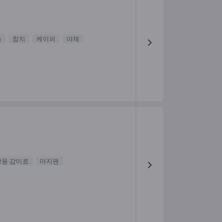
늘
참치
케이퍼
야채
빵용 감미료
마지팬