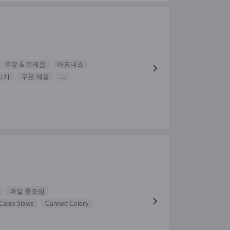
우유 & 유제품
마요네즈
시지
구운 제품
...
과일 통조림
Coles Slaws
Canned Celery