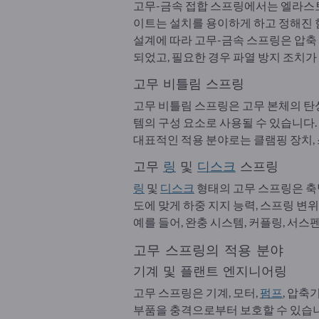
고무-금속 접합 스프링에서는 엘라스
이트는 설치를 용이하게 하고 정해진 
설계에 따라 고무-금속 스프링은 압축 
되었고, 필요한 경우 파열 방지 조치
고무 비틀림 스프링
고무 비틀림 스프링은 고무 본체의 탄성
템의 구성 요소로 사용될 수 있습니다.
대표적인 적용 분야로는 클램핑 장치, 
고무
링
및
디스크
스프링
링
및
디스크
형태의 고무 스프링은 축
도에 맞게 하중 지지 능력, 스프링 변위
예를 들어, 완충 시스템, 커플링, 서
고무 스프링의 적용 분야
기계 및 플랜트 엔지니어링
고무 스프링은 기계, 모터,
펌프
, 압축
부품을 충격으로부터 보호할 수 있습니