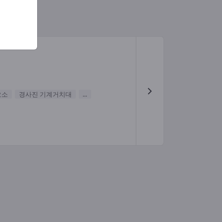
요소
경사진 기계거치대
...