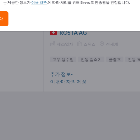
는 제공한 정보가
이용 약관
.에 따라 처리를 위해 Brevo로 전송됨을 인정합니다.
 용수철 공급업체(1)
다
ROSTA AG
제조업자
스위스
전세계
고무 용수철
진동 감쇠기
클램프
진동 
추가 정보-
이 판매자의 제품