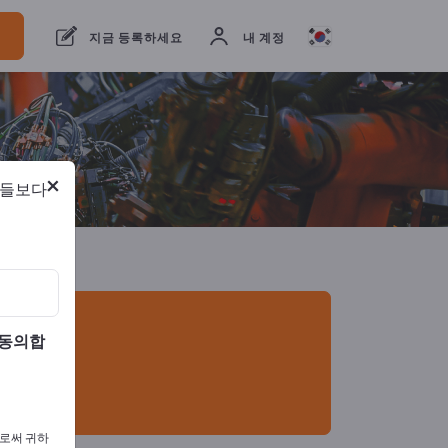
개의 수출 업체
1
제조업체
1
지금 등록하세요
내 계정
×
람들보다
 동의합
으로써 귀하