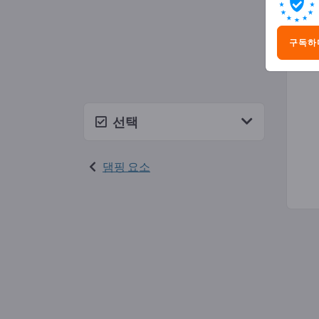
고무
구독하
선택
댐핑 요소