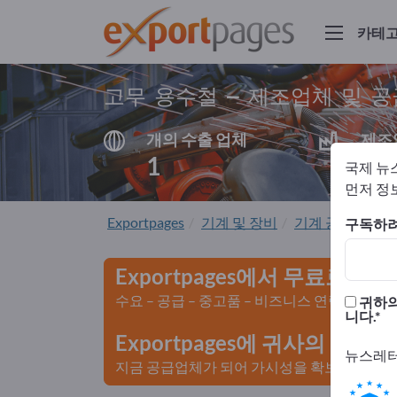
카테
고무 용수철 – 제조업체 및 
개의 수출 업체
제조
1
1
국제 뉴
먼저 정보
Exportpages
기계 및 장비
기계 공학
댐핑
구독하려
Exportpages에서 무료로 광
수요 – 공급 – 중고품 – 비즈니스 연락처 >>
귀하의
니다.
Exportpages에 귀사의 회
뉴스레터
지금 공급업체가 되어 가시성을 확보하세요>>