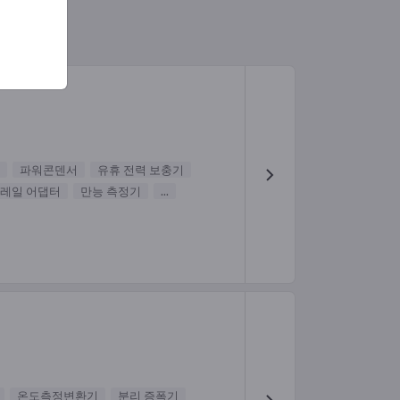
파워콘덴서
유휴 전력 보충기
 레일 어댑터
만능 측정기
...
온도측정변환기
분리 증폭기