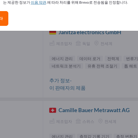
는 제공한 정보가
이용 약관
.에 따라 처리를 위해 Brevo로 전송됨을 인정합니다.
지 관리 공급업체(5)
다
Janitza electronics GmbH
제조업자
독일
전세계
에너지 관리
데이터 로거
전력계
변류기
네트워크 분석기
유휴 전력 조절기
톱 해트
추가 정보-
이 판매자의 제품
Camille Bauer Metrawatt AG
제조업자
스위스
전세계
에너지 관리
측정값 기록 기기
측정 변환기