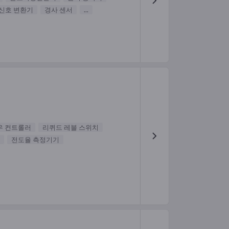
신호 변환기
경사 센서
...
우 컨트롤러
리퀴드 레블 스위치
전도율 측정기기