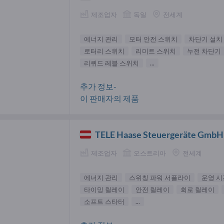
제조업자
독일
전세계
에너지 관리
모터 안전 스위치
차단기 설치
로터리 스위치
리미트 스위치
누전 차단기
리퀴드 레블 스위치
...
추가 정보-
이 판매자의 제품
TELE Haase Steuergeräte GmbH
제조업자
오스트리아
전세계
에너지 관리
스위칭 파워 서플라이
운영 시
타이밍 릴레이
안전 릴레이
회로 릴레이
소프트 스타터
...