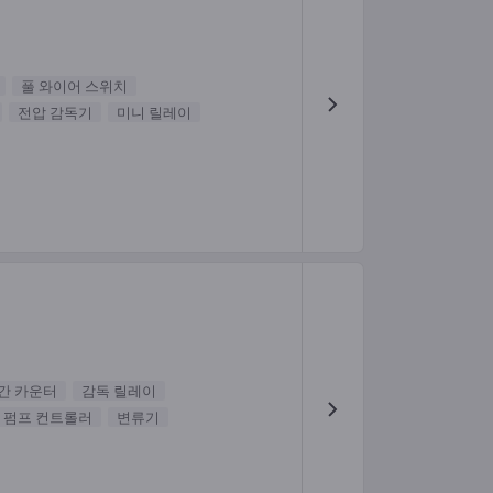
풀 와이어 스위치
전압 감독기
미니 릴레이
간 카운터
감독 릴레이
펌프 컨트롤러
변류기