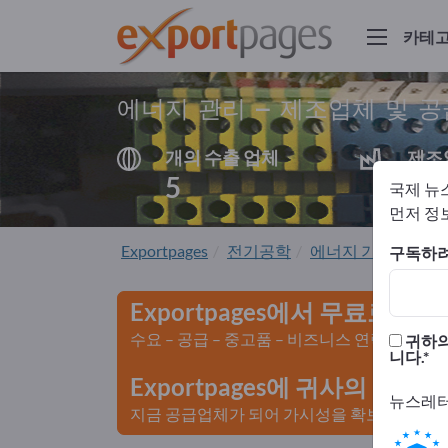
카테
에너지 관리 – 제조업체 및 
개의 수출 업체
제조
5
5
국제 뉴
먼저 정보
Exportpages
전기공학
에너지 기술
에너
구독하려
Exportpages에서 무료로 광
수요 – 공급 – 중고품 – 비즈니스 연락처 >>
귀하의
니다.
Exportpages에 귀사의 회
뉴스레터
지금 공급업체가 되어 가시성을 확보하세요>>