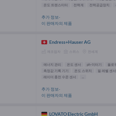
온도 트랜스미터
전력계
전력공급장치
추가 정보-
이 판매자의 제품
Endress+Hauser AG
제조업자
스위스
전세계
에너지 관리
온도 센서
ph-미터기
플로
측정값 기록 기기
온도 스위치
필 레벨 센서
레이더 충전 수준 센서
...
추가 정보-
이 판매자의 제품
LOVATO Electric GmbH