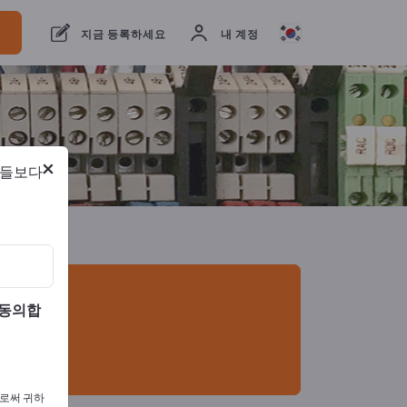
개의 수출 업체
5
제조업체
5
지금 등록하세요
내 계정
×
람들보다
 동의합
으로써 귀하