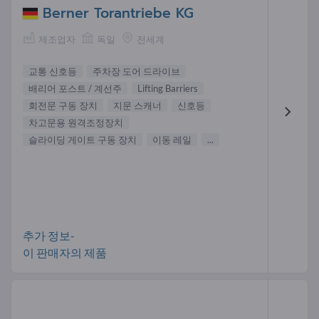
Berner Torantriebe KG
제조업자
독일
전세계
교통 신호등
주차장 도어 드라이브
배리어 포스트 / 계선주
Lifting Barriers
회전문 구동 장치
지문 스캐너
신호등
차고문용 원격조정장치
슬라이딩 게이트 구동 장치
이동 레일
...
추가 정보-
이 판매자의 제품