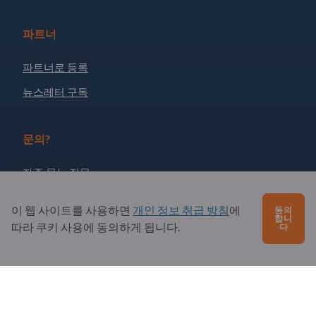
파트너
파트너로 등록
뉴스레터 구독
문의?
자주 묻는 질문
서비스 제공
이 웹 사이트를 사용하면
개인 정보 취급 방침
에
동의
합니
소개
따라 쿠키 사용에 동의하게 됩니다.
다
수신자: Exportpages
Exportpages International Network
Exportpages International GmbH