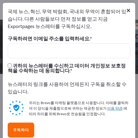
개의 수출 업체
2
×
국제 뉴스, 혁신, 무역 박람회, 국내외 무역이 혼합되어 있
제조업체
2
습니다. 다른 사람들보다 먼저 정보를 얻고 지금
Exportpages 뉴스레터를 구독하십시오.
교통 신호등 – 제조업체 및 공급업체
찾기
구독하려면 이메일 주소를 입력하세요.
개의 수출 업체
제조업체
2
2
귀하의 뉴스레터를 수신하고 데이터 개인정보 보호정
책을 수락하는 데 동의합니다.
Exportpages
전기공학
램프 & 조명
신호등
뉴스레터의 링크를 사용하여 언제든지 구독을 취소할 수
교통 신호등
있습니다.
우리는 Brevo를 마케팅 플랫폼으로 사용합니다. 아래를 클릭하
Exportpages에서 무료로 광고하세
여 이 양식을 제출함으로써 귀하는 제공한 정보가
이용 약관
.에
요!
따라 처리를 위해 Brevo로 전송됨을 인정합니다.
수요 – 공급 – 중고품 – 비즈니스 연락처 >> 여기서 시작
구독하다
하세요