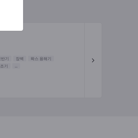
교반기
장벽
왁스 용해기
조기
...