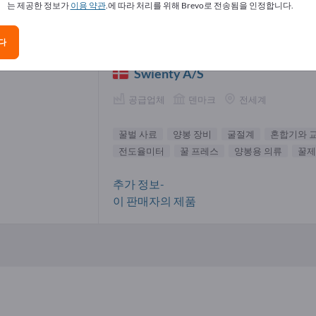
는 제공한 정보가
이용 약관
.에 따라 처리를 위해 Brevo로 전송됨을 인정합니다.
 사료 공급업체(1)
다
Swienty A/S
공급업체
덴마크
전세계
꿀벌 사료
양봉 장비
굴절계
혼합기와 
전도율미터
꿀 프레스
양봉용 의류
꿀제
추가 정보-
이 판매자의 제품