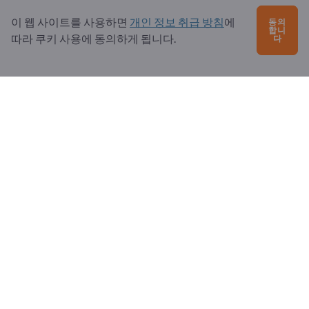
이 웹 사이트를 사용하면
개인 정보 취급 방침
에
동의
합니
자주 묻는 질문
따라 쿠키 사용에 동의하게 됩니다.
다
서비스 제공
소개
수신자: Exportpages
Exportpages International Network
Exportpages International GmbH
Becker-Göring-Straße 15
76307 Karlsbad
Germany
Copyright © 2026 Exportpages International GmbH. All