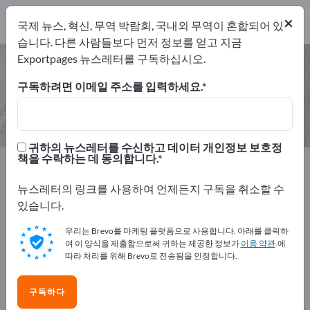
개의 수출 업체
2
×
국제 뉴스, 혁신, 무역 박람회, 국내외 무역이 혼합되어 있
제조업체
2
습니다. 다른 사람들보다 먼저 정보를 얻고 지금
Exportpages 뉴스레터를 구독하십시오.
쾌삭강 – 제조업체 및 공급업체 찾기
구독하려면 이메일 주소를 입력하세요.
개의 수출 업체
제조업체
2
2
귀하의 뉴스레터를 수신하고 데이터 개인정보 보호정
책을 수락하는 데 동의합니다.
Exportpages
원자재
철강
쾌삭강
뉴스레터의 링크를 사용하여 언제든지 구독을 취소할 수
Exportpages에서 무료로 광고하세
있습니다.
요!
우리는 Brevo를 마케팅 플랫폼으로 사용합니다. 아래를 클릭하
수요 – 공급 – 중고품 – 비즈니스 연락처 >> 여기서 시작
여 이 양식을 제출함으로써 귀하는 제공한 정보가
이용 약관
.에
따라 처리를 위해 Brevo로 전송됨을 인정합니다.
하세요
Exportpages에 귀사의 회사와 제품을
구독하다