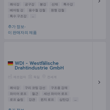
쾌삭강
공구강
봉강
선재
특수강
베어링 강
용수철 강철
원형 강철
특수 구조강
...
추가 정보-
이 판매자의 제품
WDI - Westfälische
Drahtindustrie GmbH
제조업자
독일
전세계
쾌삭강
구리 코팅 강선
구조용 강재
와이어 로프
철근
세선 와이어 로프
로프 슬링
강관
윈치 로프
삼탄강
...
추가 정보-