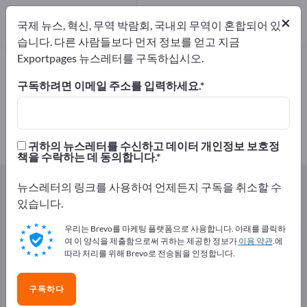
개의 수출 업체
2
×
국제 뉴스, 혁신, 무역 박람회, 국내외 무역이 혼합되어 있
제조업체
2
습니다. 다른 사람들보다 먼저 정보를 얻고 지금
Exportpages 뉴스레터를 구독하십시오.
식이보조제 – 제조업체 및 공급업체
찾기
구독하려면 이메일 주소를 입력하세요.
개의 수출 업체
제조업체
2
2
귀하의 뉴스레터를 수신하고 데이터 개인정보 보호정
책을 수락하는 데 동의합니다.
Exportpages
음식 및 음료수
식이보조제
뉴스레터의 링크를 사용하여 언제든지 구독을 취소할 수
있습니다.
Exportpages에서 무료로 광고하세
우리는 Brevo를 마케팅 플랫폼으로 사용합니다. 아래를 클릭하
요!
여 이 양식을 제출함으로써 귀하는 제공한 정보가
이용 약관
.에
따라 처리를 위해 Brevo로 전송됨을 인정합니다.
수요 – 공급 – 중고품 – 비즈니스 연락처 >> 여기서 시작
하세요
구독하다