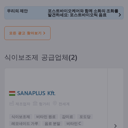
우리의 제안
포스트바이오케어와 함께 소화의 조화를
발견하세요: 포스트바이오틱 음료
모든 광고 찾아보기
식이보조제 공급업체(2)
SANAPLUS Kft.
제조업자
헝가리
전세계
식이보조제
비타민 원료
감미료
포도당
레모네이드 가루
음료 분말
비타민 C