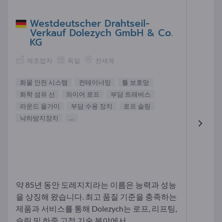
Westdeutscher Drahtseil-
Verkauf Dolezych GmbH & Co.
KG
제조업자
독일
전세계
화물 안전 시스템
컨테이너망
틀 보호망
화학 섬유 선
와이어 로프
부담 트래버스
라운드 올가미
부담 수용 장치
로프 슬링
낙하방지장치
...
약 85년 동안 도레지치라는 이름은 능력과 성능
을 상징해 왔습니다. 최고 품질 기준을 충족하는
제품과 서비스를 통해 Dolezych는 로프, 리프팅,
슬링 및 하중 고정 기술 분야에서...