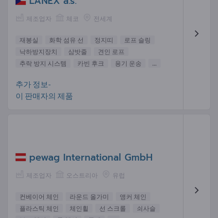
LANEX a.s.
제조업자
체코
전세계
재봉실
화학 섬유 선
정지띠
로프 슬링
낙하방지장치
삼밧줄
견인 로프
추락 방지 시스템
카빈 후크
용기 운송
...
추가 정보-
이 판매자의 제품
pewag International GmbH
제조업자
오스트리아
유럽
컨베이어 체인
라운드 올가미
앵커 체인
플라스틱 체인
체인휠
선 스크롤
쇠사슬