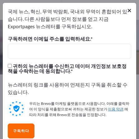
12
×
제조업체
12
국제 뉴스, 혁신, 무역 박람회, 국내외 무역이 혼합되어 있
습니다. 다른 사람들보다 먼저 정보를 얻고 지금
Exportpages 뉴스레터를 구독하십시오.
화물 안전 시스템 – 제조업체 및 공급
업체 찾기
구독하려면 이메일 주소를 입력하세요.
개의 수출 업체
제조업체
12
12
귀하의 뉴스레터를 수신하고 데이터 개인정보 보호정
책을 수락하는 데 동의합니다.
Exportpages
운송 및 포장
화물 안전 시스템
뉴스레터의 링크를 사용하여 언제든지 구독을 취소할 수
있습니다.
Exportpages에서 무료로 광고하세
우리는 Brevo를 마케팅 플랫폼으로 사용합니다. 아래를 클릭하
요!
여 이 양식을 제출함으로써 귀하는 제공한 정보가
이용 약관
.에
따라 처리를 위해 Brevo로 전송됨을 인정합니다.
수요 – 공급 – 중고품 – 비즈니스 연락처 >> 여기서 시작
하세요
구독하다