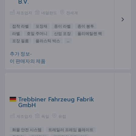
B.V.
제조업자
네덜란드
전세계
접착 라벨
포장재
종이 라벨
종이 봉투
라벨
호일 주머니
산업 포장
폴리에틸렌 팩
포장 필름
플라스틱 박스
...
추가 정보-
이 판매자의 제품
Trebbiner Fahrzeug Fabrik
GmbH
제조업자
독일
유럽
화물 안전 시스템
트레일러 프레임 플레이트