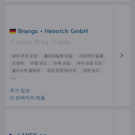
Brangs + Heinrich GmbH
제조업자
독일
전세계
에어 쿠션 포장
폴리에틸렌 포일
스트레치 필름
포장재
파형 보드
수축 포일
에지 보호 각도
플라스틱 팔레트
포장 접착 테이프
제본 보드
...
추가 정보-
이 판매자의 제품