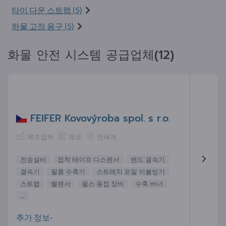
타이 다운 스트랩 (5)
하물 고정 용구 (5)
화물 안전 시스템 공급업체(12)
FEIFER Kovovýroba spol. s r.o.
제조업자
체코
전세계
전송설비
접착 테이프 디스펜서
밴드 결속기
결속기
필름 수축기
스트레치 포일 이볼빙기
스트랩
벨렌서
펄스 용접 장비
수축 버너
...
추가 정보-