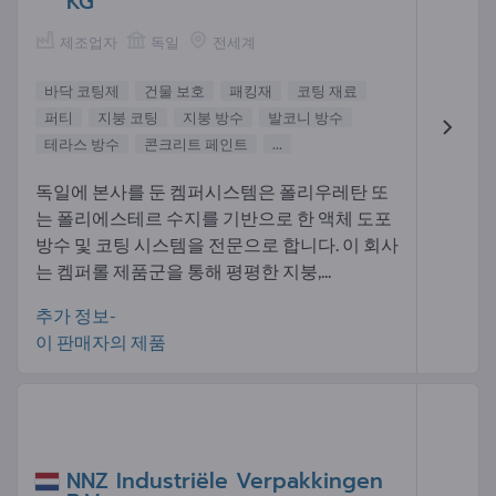
KG
제조업자
독일
전세계
바닥 코팅제
건물 보호
패킹재
코팅 재료
퍼티
지붕 코팅
지붕 방수
발코니 방수
테라스 방수
콘크리트 페인트
...
독일에 본사를 둔 켐퍼시스템은 폴리우레탄 또
는 폴리에스테르 수지를 기반으로 한 액체 도포
방수 및 코팅 시스템을 전문으로 합니다. 이 회사
는 켐퍼롤 제품군을 통해 평평한 지붕,...
추가 정보-
이 판매자의 제품
NNZ Industriële Verpakkingen