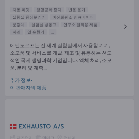
자동 피펫
생명공학 장치
빈응 용기
실험실 원심분리기
이산화탄소 인큐베이터
분광계
실험실 냉동고
연구소 일회용 제품
피펫
열 순환기
...
에펜도르프는 전 세계 실험실에서 사용할 기기,
소모품 및 서비스를 개발, 제조 및 유통하는 선도
적인 국제 생명과학 기업입니다. 액체 처리, 소모
품, 분리 및 계측,...
추가 정보-
이 판매자의 제품
EXHAUSTO A/S
제조업자
덴마크
전세계