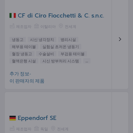
CF di Ciro Fiocchetti & C. s.n.c.
제조업자
이탈리아
전세계
냉동고
시신 냉각장치
병리시설
해부용 테이블
실험실 초저온 냉동기
혈장 냉동고
수술설비
부검용 테이블
혈액은행 시설
시신 방부처리 시스템
...
추가 정보-
이 판매자의 제품
Eppendorf SE
제조업자
독일
전세계