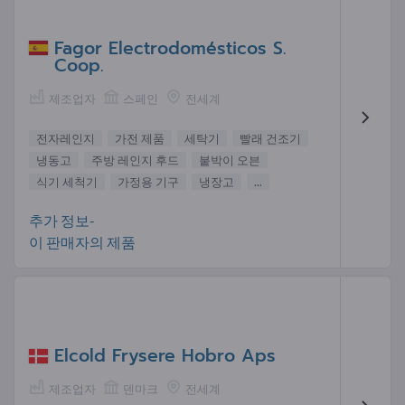
Fagor Electrodomésticos S.
Coop.
제조업자
스페인
전세계
전자레인지
가전 제품
세탁기
빨래 건조기
냉동고
주방 레인지 후드
붙박이 오븐
식기 세척기
가정용 기구
냉장고
...
추가 정보-
이 판매자의 제품
Elcold Frysere Hobro Aps
제조업자
덴마크
전세계