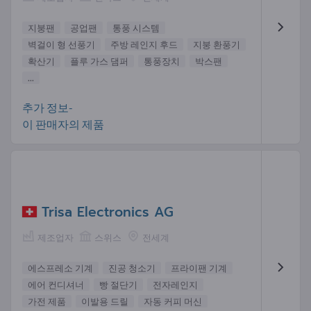
지붕팬
공업팬
통풍 시스템
벽걸이 형 선풍기
주방 레인지 후드
지붕 환풍기
확산기
플루 가스 댐퍼
통풍장치
박스팬
...
추가 정보-
이 판매자의 제품
Trisa Electronics AG
제조업자
스위스
전세계
에스프레소 기계
진공 청소기
프라이팬 기계
에어 컨디셔너
빵 절단기
전자레인지
가전 제품
이발용 드릴
자동 커피 머신