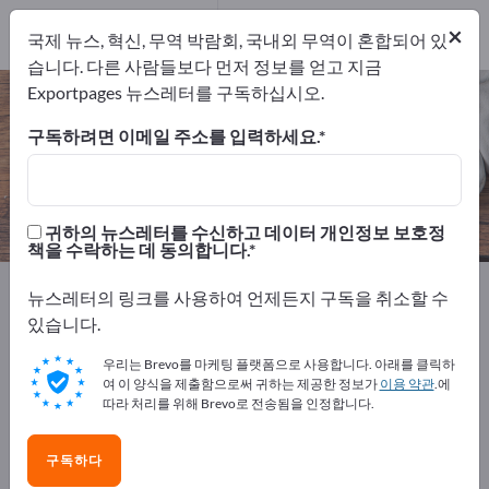
개의 수출 업체
16
×
국제 뉴스, 혁신, 무역 박람회, 국내외 무역이 혼합되어 있
제조업체
16
습니다. 다른 사람들보다 먼저 정보를 얻고 지금
Exportpages 뉴스레터를 구독하십시오.
조리장비 – 제조업체 및 공급업체 찾
기
구독하려면 이메일 주소를 입력하세요.
개의 수출 업체
제조업체
16
16
귀하의 뉴스레터를 수신하고 데이터 개인정보 보호정
책을 수락하는 데 동의합니다.
Exportpages
생활/가정용품 & 주거용품
조리장비
뉴스레터의 링크를 사용하여 언제든지 구독을 취소할 수
있습니다.
Exportpages에서 무료로 광고하세
우리는 Brevo를 마케팅 플랫폼으로 사용합니다. 아래를 클릭하
요!
여 이 양식을 제출함으로써 귀하는 제공한 정보가
이용 약관
.에
따라 처리를 위해 Brevo로 전송됨을 인정합니다.
수요 – 공급 – 중고품 – 비즈니스 연락처 >> 여기서 시작
하세요
구독하다