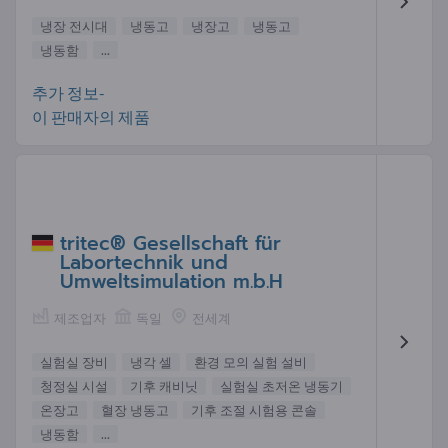
냉장 전시대
냉동고
냉장고
냉동고
냉동함
...
추가 정보-
이 판매자의 제품
tritec® Gesellschaft für
Labortechnik und
Umweltsimulation m.b.H
제조업자
독일
전세계
실험실 장비
냉각 셀
환경 모의 실험 설비
청정실 시설
기후 캐비닛
실험실 초저온 냉동기
온장고
혈장 냉동고
기후 조절 시험용 콘솔
냉동함
...