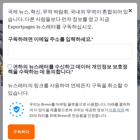
제조업체
68
×
국제 뉴스, 혁신, 무역 박람회, 국내외 무역이 혼합되어 있
유통업체
2
습니다. 다른 사람들보다 먼저 정보를 얻고 지금
Exportpages 뉴스레터를 구독하십시오.
섬유 – 제조업체 및 공급업체 찾기
구독하려면 이메일 주소를 입력하세요.
개의 수출 업체
제조업체
70
68
유통업체
귀하의 뉴스레터를 수신하고 데이터 개인정보 보호정
책을 수락하는 데 동의합니다.
2
뉴스레터의 링크를 사용하여 언제든지 구독을 취소할 수
있습니다.
Exportpages
섬유
우리는 Brevo를 마케팅 플랫폼으로 사용합니다. 아래를 클릭하
여 이 양식을 제출함으로써 귀하는 제공한 정보가
이용 약관
.에
Exportpages에서 무료로 광고하세
따라 처리를 위해 Brevo로 전송됨을 인정합니다.
요!
수요 – 공급 – 중고품 – 비즈니스 연락처 >> 여기서 시작
구독하다
하세요