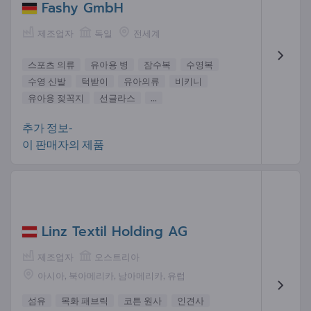
Fashy GmbH
제조업자
독일
전세계
스포츠 의류
유아용 병
잠수복
수영복
수영 신발
턱받이
유아의류
비키니
유아용 젖꼭지
선글라스
...
추가 정보-
이 판매자의 제품
Linz Textil Holding AG
제조업자
오스트리아
아시아, 북아메리카, 남아메리카, 유럽
섬유
목화 패브릭
코튼 원사
인견사