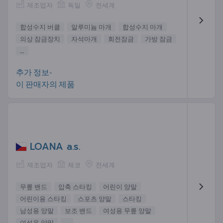
제조업자
독일
전세계
합성수지 버클
알루미늄 마개
합성수지 마개
의상 잠금장치
자석마개
회전잠금
가방 잠금
...
추가 정보-
이 판매자의 제품
LOANA a.s.
제조업자
체코
전세계
무릎 밴드
압축 스타킹
어린이 양말
어린이용 스타킹
스포츠 양말
스타킹
남성용 양말
보조 밴드
여성용 무릎 양말
여성용 양말
...