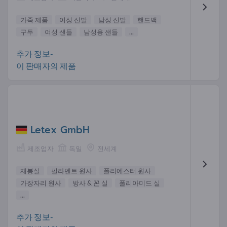
가죽 제품
여성 신발
남성 신발
핸드백
구두
여성 샌들
남성용 샌들
...
추가 정보-
이 판매자의 제품
Letex GmbH
제조업자
독일
전세계
재봉실
필라멘트 원사
폴리에스터 원사
가장자리 원사
방사 & 꼰 실
폴리아미드 실
...
추가 정보-