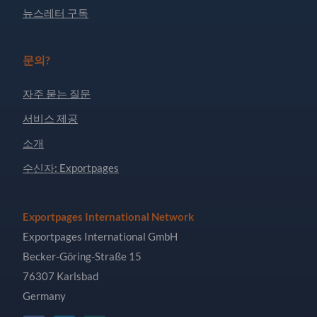
뉴스레터 구독
문의?
자주 묻는 질문
서비스 제공
소개
수신자: Exportpages
Exportpages International Network
Exportpages International GmbH
Becker-Göring-Straße 15
76307 Karlsbad
Germany