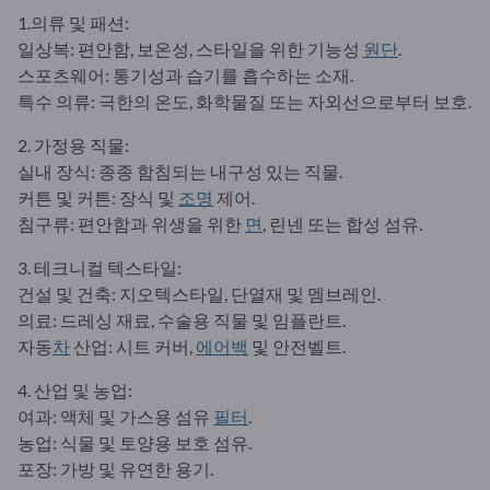
1.의류 및 패션:
일상복: 편안함, 보온성, 스타일을 위한 기능성
원단
.
스포츠웨어: 통기성과 습기를 흡수하는 소재.
특수 의류: 극한의 온도, 화학물질 또는 자외선으로부터 보호.
2. 가정용 직물:
실내 장식: 종종 함침되는 내구성 있는 직물.
커튼 및 커튼: 장식 및
조명
제어.
침구류: 편안함과 위생을 위한
면
, 린넨 또는 합성 섬유.
3. 테크니컬 텍스타일:
건설 및 건축: 지오텍스타일, 단열재 및 멤브레인.
의료: 드레싱 재료, 수술용 직물 및 임플란트.
자동
차
산업: 시트 커버,
에어백
및 안전벨트.
4. 산업 및 농업:
여과: 액체 및 가스용 섬유
필터
.
농업: 식물 및 토양용 보호 섬유.
포장: 가방 및 유연한 용기.