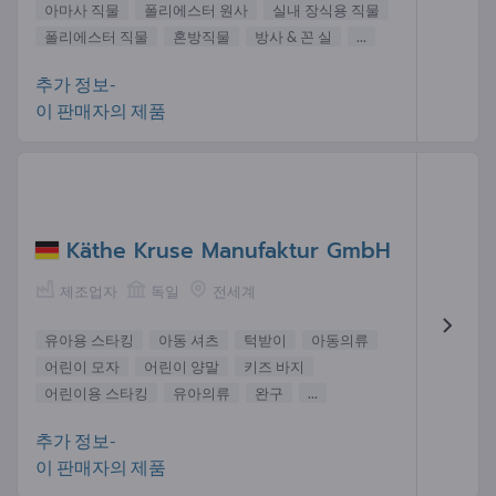
아마사 직물
폴리에스터 원사
실내 장식용 직물
폴리에스터 직물
혼방직물
방사 & 꼰 실
...
추가 정보-
이 판매자의 제품
Käthe Kruse Manufaktur GmbH
제조업자
독일
전세계
유아용 스타킹
아동 셔츠
턱받이
아동의류
어린이 모자
어린이 양말
키즈 바지
어린이용 스타킹
유아의류
완구
...
추가 정보-
이 판매자의 제품