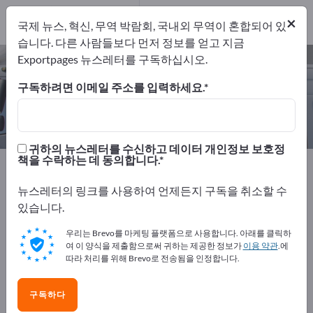
개의 수출 업체
1
×
국제 뉴스, 혁신, 무역 박람회, 국내외 무역이 혼합되어 있
제조업체
1
습니다. 다른 사람들보다 먼저 정보를 얻고 지금
Exportpages 뉴스레터를 구독하십시오.
캠핑카 – 제조업체 및 공급업체 찾기
구독하려면 이메일 주소를 입력하세요.
개의 수출 업체
제조업체
1
1
귀하의 뉴스레터를 수신하고 데이터 개인정보 보호정
책을 수락하는 데 동의합니다.
Exportpages
스포츠 & 레저
캠핑 장비
캠핑카
뉴스레터의 링크를 사용하여 언제든지 구독을 취소할 수
Exportpages에서 무료로 광고하세
있습니다.
요!
우리는 Brevo를 마케팅 플랫폼으로 사용합니다. 아래를 클릭하
수요 – 공급 – 중고품 – 비즈니스 연락처 >> 여기서 시작
여 이 양식을 제출함으로써 귀하는 제공한 정보가
이용 약관
.에
따라 처리를 위해 Brevo로 전송됨을 인정합니다.
하세요
Exportpages에 귀사의 회사와 제품을
구독하다