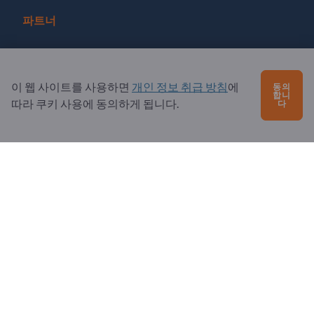
파트너
파트너로 등록
뉴스레터 구독
이 웹 사이트를 사용하면
개인 정보 취급 방침
에
동의
합니
따라 쿠키 사용에 동의하게 됩니다.
다
문의?
자주 묻는 질문
서비스 제공
소개
수신자: Exportpages
Exportpages International Network
Exportpages International GmbH