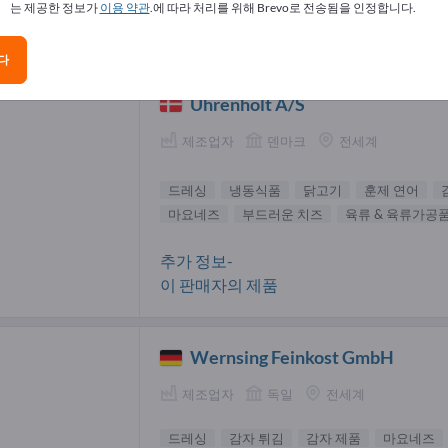
는 제공한 정보가
이용 약관
.에 따라 처리를 위해 Brevo로 전송됨을 인정합니다.
싱 공급업체(2)
다
Uhrenholt A/S
제조업자
덴마크
전세계
드레싱
냉동식품
닭고기
훈제 연어
마요네즈
부드러운 치즈
육류 & 육류가공
추가 정보-
이 판매자의 제품
Wernsing Feinkost GmbH
제조업자
독일
전세계
드레싱
감자 튀김
감자 제품
마요네즈