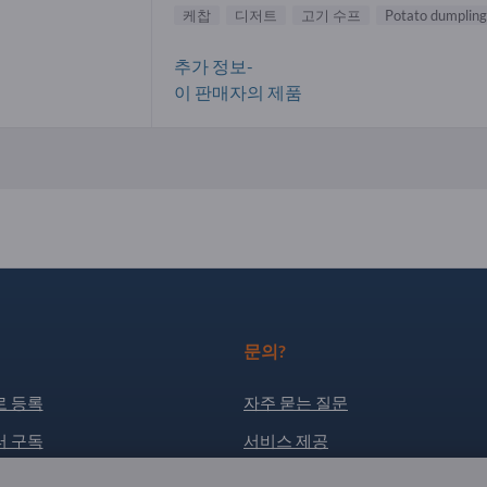
케찹
디저트
고기 수프
Potato dumpling
추가 정보-
이 판매자의 제품
문의?
 등록
자주 묻는 질문
 구독
서비스 제공
소개