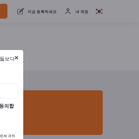
개의 수출 업체
2
제조업체
2
지금 등록하세요
내 계정
×
람들보다
 동의합
으로써 귀하