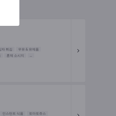
감자 튀김
우유 & 유제품
품
훈제 소시지
...
인스턴트 식품
토마토쥬스