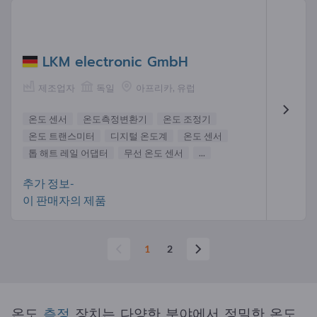
LKM electronic GmbH
제조업자
독일
아프리카, 유럽
온도 센서
온도측정변환기
온도 조정기
온도 트랜스미터
디지털 온도계
온도 센서
톱 해트 레일 어댑터
무선 온도 센서
...
추가 정보-
이 판매자의 제품
1
2
온도
측정
장치는 다양한 분야에서 정밀한 온도