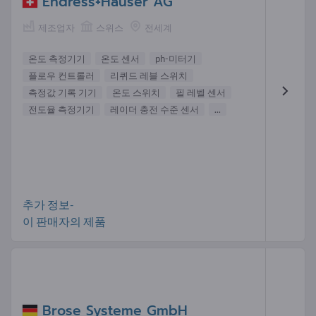
Endress+Hauser AG
제조업자
스위스
전세계
온도 측정기기
온도 센서
ph-미터기
플로우 컨트롤러
리퀴드 레블 스위치
측정값 기록 기기
온도 스위치
필 레벨 센서
전도율 측정기기
레이더 충전 수준 센서
...
추가 정보-
이 판매자의 제품
Brose Systeme GmbH