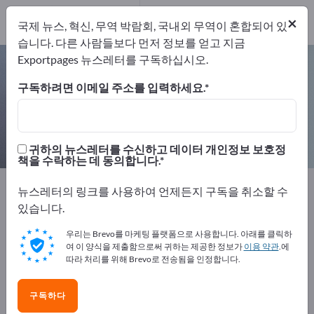
개의 수출 업체
15
×
국제 뉴스, 혁신, 무역 박람회, 국내외 무역이 혼합되어 있
제조업체
15
습니다. 다른 사람들보다 먼저 정보를 얻고 지금
Exportpages 뉴스레터를 구독하십시오.
온도 측정기기 – 제조업체 및 공급업
체 찾기
구독하려면 이메일 주소를 입력하세요.
개의 수출 업체
제조업체
15
15
귀하의 뉴스레터를 수신하고 데이터 개인정보 보호정
책을 수락하는 데 동의합니다.
Exportpages
측정 기술 및 광학
측정 기술
뉴스레터의 링크를 사용하여 언제든지 구독을 취소할 수
물리적 측정 계측기
온도 측정기기
있습니다.
우리는 Brevo를 마케팅 플랫폼으로 사용합니다. 아래를 클릭하
Exportpages에서 무료로 광고하세
여 이 양식을 제출함으로써 귀하는 제공한 정보가
이용 약관
.에
요!
따라 처리를 위해 Brevo로 전송됨을 인정합니다.
수요 – 공급 – 중고품 – 비즈니스 연락처 >> 여기서 시작
구독하다
하세요