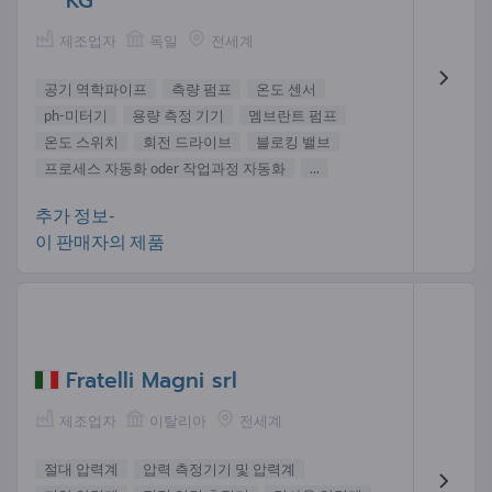
KG
제조업자
독일
전세계
공기 역학파이프
측량 펌프
온도 센서
ph-미터기
용량 측정 기기
멤브란트 펌프
온도 스위치
회전 드라이브
블로킹 밸브
프로세스 자동화 oder 작업과정 자동화
...
추가 정보-
이 판매자의 제품
Fratelli Magni srl
제조업자
이탈리아
전세계
절대 압력계
압력 측정기기 및 압력계