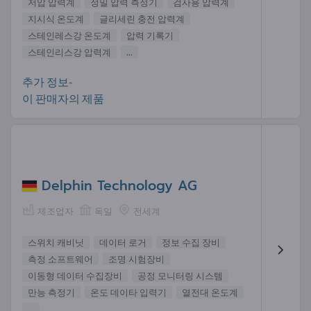
저압 압력계
정밀 압력 측정기
검사용 압력계
지시식 온도계
글리세린 충전 압력계
스테인레스강 온도계
압력 기록기
스테인리스강 압력계
...
추가 정보-
이 판매자의 제품
Delphin Technology AG
제조업자
독일
전세계
스위치 캐비닛
데이터 로거
정보 수집 장비
측정 소프트웨어
조명 시험장비
이동형 데이터 수집장비
공정 모니터링 시스템
만능 측정기
온도 데이타 입력기
열전대 온도계
...