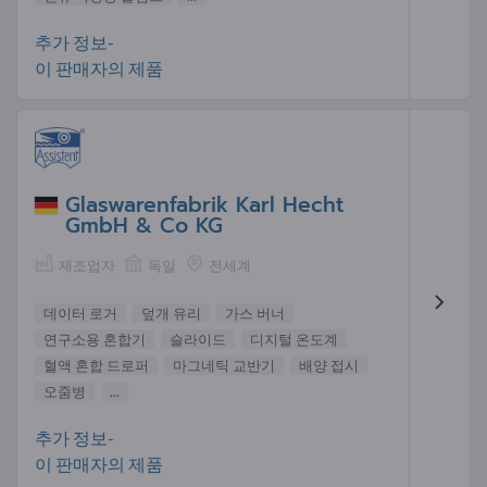
추가 정보-
이 판매자의 제품
Glaswarenfabrik Karl Hecht
GmbH & Co KG
제조업자
독일
전세계
데이터 로거
덮개 유리
가스 버너
연구소용 혼합기
슬라이드
디지털 온도계
혈액 혼합 드로퍼
마그네틱 교반기
배양 접시
오줌병
...
추가 정보-
이 판매자의 제품