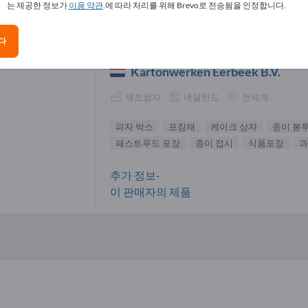
는 제공한 정보가
이용 약관
.에 따라 처리를 위해 Brevo로 전송됨을 인정합니다.
 박스 공급업체(1)
다
Kartonwerken Eerbeek B.V.
제조업자
네덜란드
전세계
피자 박스
포장재
케이크 상자
종이 봉
패스트푸드 포장
종이 접시
식품포장
과
추가 정보-
이 판매자의 제품