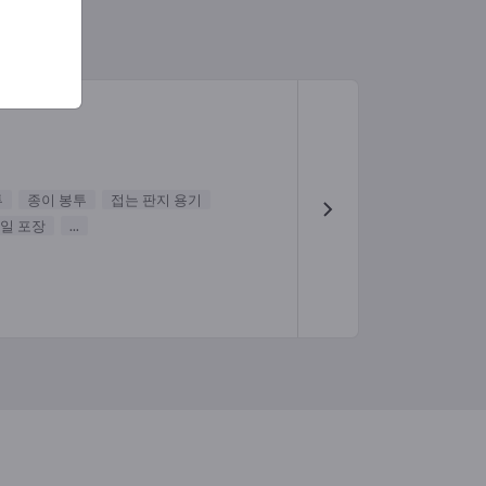
투
종이 봉투
접는 판지 용기
일 포장
...