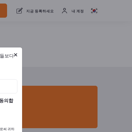
개의 수출 업체
1
제조업체
1
지금 등록하세요
내 계정
×
람들보다
 동의합
으로써 귀하