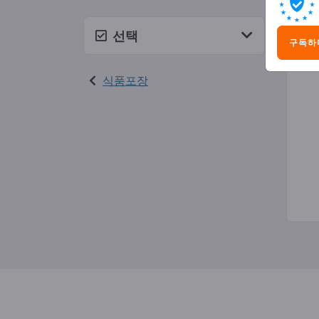
피자
선택
구독하
식품포장