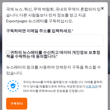
제조업체
14
×
국제 뉴스, 혁신, 무역 박람회, 국내외 무역이 혼합되어 있
유통업체
2
습니다. 다른 사람들보다 먼저 정보를 얻고 지금
Exportpages 뉴스레터를 구독하십시오.
접착 기술 – 제조업체 및 공급업체 찾
기
구독하려면 이메일 주소를 입력하세요.
개의 수출 업체
제조업체
16
14
귀하의 뉴스레터를 수신하고 데이터 개인정보 보호정
책을 수락하는 데 동의합니다.
유통업체
2
뉴스레터의 링크를 사용하여 언제든지 구독을 취소할 수
있습니다.
Exportpages
화학 및 제약
접착 기술
우리는 Brevo를 마케팅 플랫폼으로 사용합니다. 아래를 클릭하
여 이 양식을 제출함으로써 귀하는 제공한 정보가
이용 약관
.에
따라 처리를 위해 Brevo로 전송됨을 인정합니다.
Exportpages에서 무료로 광고하세
요!
구독하다
수요 – 공급 – 중고품 – 비즈니스 연락처 >> 여기서 시작