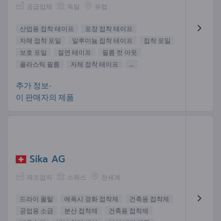
공급업체
독일
유럽
산업용 접착 테이프
포장 접착 테이프
자체 접착 포일
알루미늄 접착 테이프
접착 포일
보호 포일
절연 테이프
필름 컷 아웃
플라스틱 필름
자체 접착 테이프
...
추가 정보-
이 판매자의 제품
Sika AG
제조업자
스위스
전세계
드라이 몰탈
에폭시 경화 접착제
건축용 접착제
공업용 소금
분산 접착제
건축용 접착제