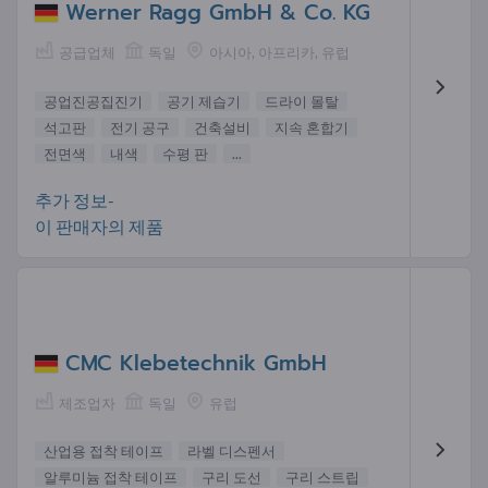
Werner Ragg GmbH & Co. KG
공급업체
독일
아시아, 아프리카, 유럽
공업진공집진기
공기 제습기
드라이 몰탈
석고판
전기 공구
건축설비
지속 혼합기
전면색
내색
수평 판
...
추가 정보-
이 판매자의 제품
CMC Klebetechnik GmbH
제조업자
독일
유럽
산업용 접착 테이프
라벨 디스펜서
알루미늄 접착 테이프
구리 도선
구리 스트립