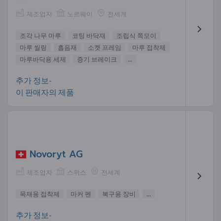
제조업자
노르웨이
전세계
조각 나무 마루
코팅 바닥재
조립식 쪽모이
마루 씰링
흡음재
소켓 프레임
마루 접착제
마루바닥용 세제
증기 브레이크
...
추가 정보-
이 판매자의 제품
Novoryt AG
제조업자
스위스
전세계
목재용 접착제
마커 펜
복구용 장비
...
추가 정보-