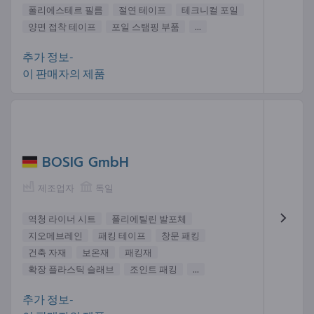
폴리에스테르 필름
절연 테이프
테크니컬 포일
양면 접착 테이프
포일 스탬핑 부품
...
추가 정보-
이 판매자의 제품
BOSIG GmbH
제조업자
독일
역청 라이너 시트
폴리에틸린 발포체
지오메브레인
패킹 테이프
창문 패킹
건축 자재
보온재
패킹재
확장 플라스틱 슬래브
조인트 패킹
...
추가 정보-