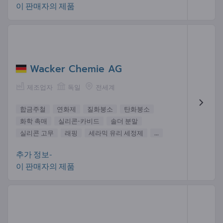
이 판매자의 제품
Wacker Chemie AG
제조업자
독일
전세계
합금주철
연화제
질화붕소
탄화붕소
화학 촉매
실리콘-카비드
솔더 분말
실리콘 고무
래핑
세라믹 유리 세정제
...
추가 정보-
이 판매자의 제품