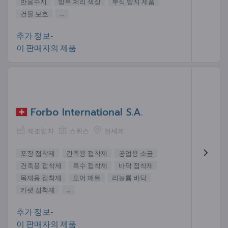
반응수지
방부 처리 색상
부식 방지 제품
건물 보호
...
추가 정보-
이 판매자의 제품
Forbo International S.A.
제조업자
스위스
전세계
포장 접착제
건축용 접착제
공업용 소금
건축용 접착제
특수 접착제
바닥 접착제
목재용 접착제
도어 매트
리놀륨 바닥
카펫 접착제
...
추가 정보-
이 판매자의 제품