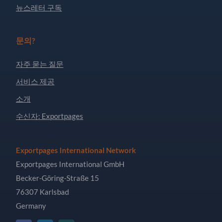
뉴스레터 구독
문의?
자주 묻는 질문
서비스 제공
소개
수신자: Exportpages
Exportpages International Network
Exportpages International GmbH
Becker-Göring-Straße 15
76307 Karlsbad
Germany