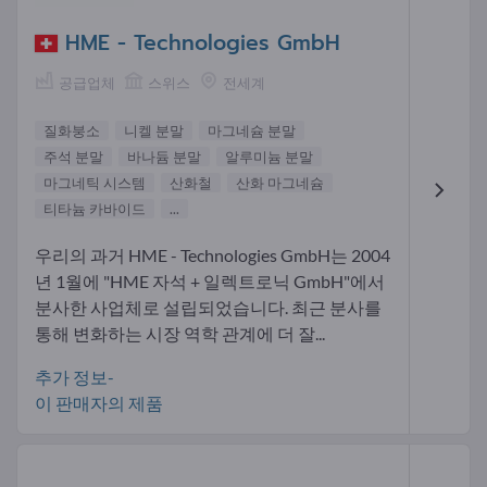
HME - Technologies GmbH
공급업체
스위스
전세계
질화붕소
니켈 분말
마그네슘 분말
주석 분말
바나듐 분말
알루미늄 분말
마그네틱 시스템
산화철
산화 마그네슘
티타늄 카바이드
...
우리의 과거 HME - Technologies GmbH는 2004
년 1월에 "HME 자석 + 일렉트로닉 GmbH"에서
분사한 사업체로 설립되었습니다. 최근 분사를
통해 변화하는 시장 역학 관계에 더 잘...
추가 정보-
이 판매자의 제품