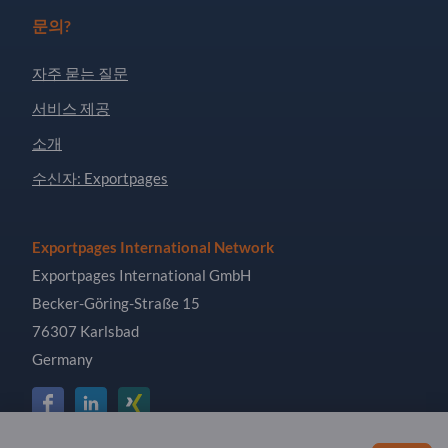
문의?
자주 묻는 질문
서비스 제공
소개
수신자: Exportpages
Exportpages International Network
Exportpages International GmbH
Becker-Göring-Straße 15
76307 Karlsbad
Germany