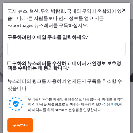
유통업체
13
×
국제 뉴스, 혁신, 무역 박람회, 국내외 무역이 혼합되어 있
개의 서비스 제공 업체
1
습니다. 다른 사람들보다 먼저 정보를 얻고 지금
Exportpages 뉴스레터를 구독하십시오.
원자재 – 제조업체 및 공급업체 찾기
구독하려면 이메일 주소를 입력하세요.
개의 수출 업체
제조업체
208
194
유통업체
개의 서비스 제공 업체
귀하의 뉴스레터를 수신하고 데이터 개인정보 보호정
책을 수락하는 데 동의합니다.
13
1
뉴스레터의 링크를 사용하여 언제든지 구독을 취소할 수
있습니다.
Exportpages
원자재
우리는 Brevo를 마케팅 플랫폼으로 사용합니다. 아래를 클릭하
여 이 양식을 제출함으로써 귀하는 제공한 정보가
이용 약관
.에
Exportpages에서 무료로 광고하세
따라 처리를 위해 Brevo로 전송됨을 인정합니다.
요!
수요 – 공급 – 중고품 – 비즈니스 연락처 >> 여기서 시작
구독하다
하세요