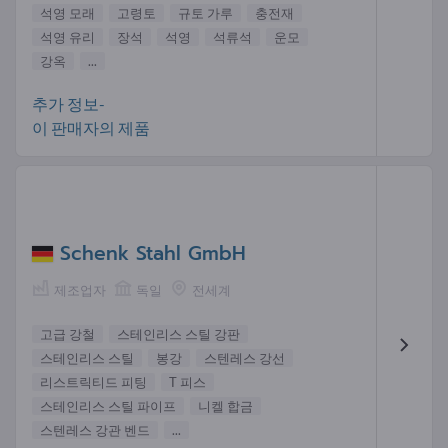
석영 모래
고령토
규토 가루
충전재
석영 유리
장석
석영
석류석
운모
강옥
...
추가 정보-
이 판매자의 제품
Schenk Stahl GmbH
제조업자
독일
전세계
고급 강철
스테인리스 스틸 강판
스테인리스 스틸
봉강
스텐레스 강선
리스트릭티드 피팅
T 피스
스테인리스 스틸 파이프
니켈 합금
스텐레스 강관 벤드
...