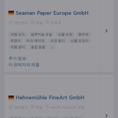
Seaman Paper Europe GmbH
제조업자
독일
전세계
파형 보드
알루미늄 포일
선물 포장
충전재
투명지
티슈 페이퍼
포장 용지
선물 포장지
주름 종이
꽃집 용품
...
추가 정보-
이 판매자의 제품
Hahnemühle FineArt GmbH
제조업자
독일
아시아, 아프리카, 유럽