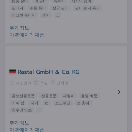
통풍 필터
막 필터
특수지
지시약 종이
필터지
주름 종이
살균 필터
필터 판지 용기
잉크젯 페이퍼
갱지
...
추가 정보-
이 판매자의 제품
Rastal GmbH & Co. KG
제조업자
독일
전세계
홍보선물용품
선물용품
재떨이
호텔 비품
커피 컵
다기
컵
포도주잔
큰 촛대
향수맛 양초
...
추가 정보-
이 판매자의 제품