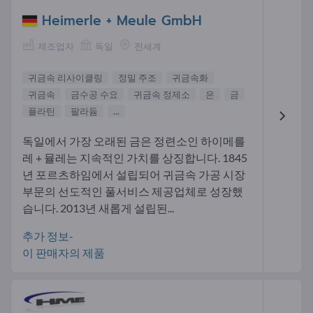
Heimerle + Meule GmbH
제조업자
독일
전세계
귀금속 리사이클링
정밀 주조
귀금속화
귀금속
금수공 수요
귀금속 정제소
은
금
플라틴
팔라듐
...
독일에서 가장 오래된 금은 정련소인 하이메를
레 + 뮬레는 지속적인 가치를 상징합니다. 1845
년 포르츠하임에서 설립되어 귀금속 가공 시장
부문의 선도적인 풀서비스 제공업체로 성장했
습니다. 2013년 새롭게 설립된...
추가 정보-
이 판매자의 제품