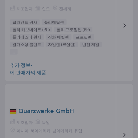
제조업자
인도
전세계
필라멘트 원사
폴리에틸렌
폴리 카보네이트 (PC)
폴리 프로필렌 (PP)
폴리에스터 원사
산화 에틸렌
프로필렌
열가소성 블렌드
자일렌 (크실렌)
벤젠 계열
...
추가 정보-
이 판매자의 제품
Quarzwerke GmbH
제조업자
독일
아시아, 북아메리카, 남아메리카, 유럽