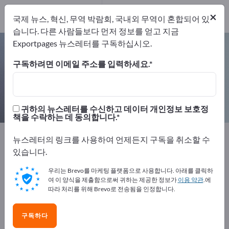
개의 수출 업체
1
×
국제 뉴스, 혁신, 무역 박람회, 국내외 무역이 혼합되어 있
제조업체
1
습니다. 다른 사람들보다 먼저 정보를 얻고 지금
Exportpages 뉴스레터를 구독하십시오.
압력계 밸브 – 제조업체 및 공급업체
찾기
구독하려면 이메일 주소를 입력하세요.
개의 수출 업체
제조업체
1
1
귀하의 뉴스레터를 수신하고 데이터 개인정보 보호정
책을 수락하는 데 동의합니다.
Exportpages
구성 요소 & 부품
밸브
특수 밸브
뉴스레터의 링크를 사용하여 언제든지 구독을 취소할 수
압력계 밸브
있습니다.
우리는 Brevo를 마케팅 플랫폼으로 사용합니다. 아래를 클릭하
Exportpages에서 무료로 광고하세
여 이 양식을 제출함으로써 귀하는 제공한 정보가
이용 약관
.에
요!
따라 처리를 위해 Brevo로 전송됨을 인정합니다.
수요 – 공급 – 중고품 – 비즈니스 연락처 >> 여기서 시작
구독하다
하세요