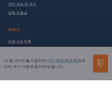
개인 정보 및 쿠키
발행 연월일
파트너
파트너로 등록
뉴스레터 구독
이 웹 사이트를 사용하면
개인 정보 취급 방침
에
동의
합니
따라 쿠키 사용에 동의하게 됩니다.
문의?
다
자주 묻는 질문
서비스 제공
소개
수신자: Exportpages