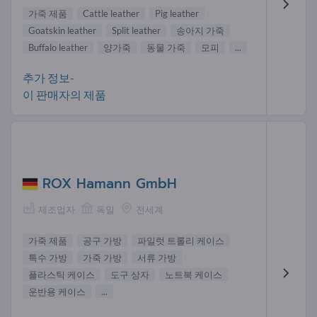
가죽 제품
Cattle leather
Pig leather
Goatskin leather
Split leather
송아지 가죽
Buffalo leather
양가죽
동물 가죽
모피
...
추가 정보-
이 판매자의 제품
ROX Hamann GmbH
제조업자
독일
전세계
가죽 제품
공구 가방
파일럿 트롤리 케이스
특수 가방
가죽 가방
서류 가방
플라스틱 케이스
도구 상자
노트북 케이스
운반용 케이스
...