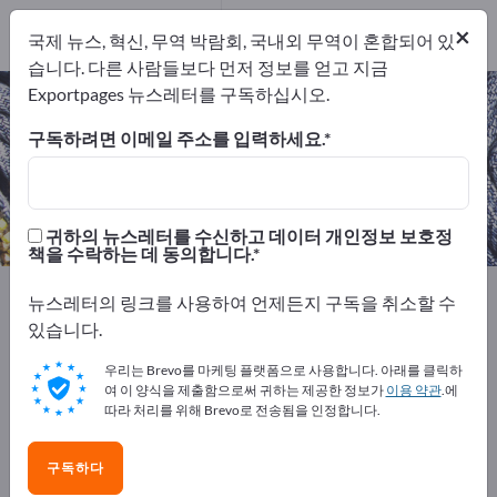
개의 수출 업체
5
×
국제 뉴스, 혁신, 무역 박람회, 국내외 무역이 혼합되어 있
제조업체
5
습니다. 다른 사람들보다 먼저 정보를 얻고 지금
Exportpages 뉴스레터를 구독하십시오.
가죽 제품 – 제조업체 및 공급업체 찾
기
구독하려면 이메일 주소를 입력하세요.
개의 수출 업체
제조업체
5
5
귀하의 뉴스레터를 수신하고 데이터 개인정보 보호정
책을 수락하는 데 동의합니다.
Exportpages
섬유
의류
신발 및 액세서리
뉴스레터의 링크를 사용하여 언제든지 구독을 취소할 수
가죽 제품
있습니다.
우리는 Brevo를 마케팅 플랫폼으로 사용합니다. 아래를 클릭하
Exportpages에서 무료로 광고하세
여 이 양식을 제출함으로써 귀하는 제공한 정보가
이용 약관
.에
요!
따라 처리를 위해 Brevo로 전송됨을 인정합니다.
수요 – 공급 – 중고품 – 비즈니스 연락처 >> 여기서 시작
구독하다
하세요