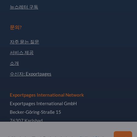
뉴스레터 구독
문의?
자주 묻는 질문
서비스 제공
소개
수신자: Exportpages
Exportpages International Network
Exportpages International GmbH
Becker-Göring-Straße 15
76307 Karlsbad
Germany