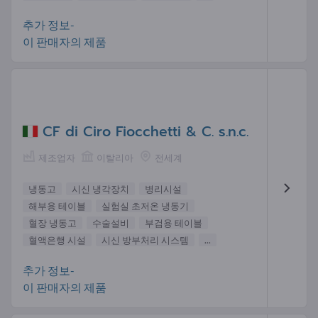
추가 정보-
이 판매자의 제품
CF di Ciro Fiocchetti & C. s.n.c.
제조업자
이탈리아
전세계
냉동고
시신 냉각장치
병리시설
해부용 테이블
실험실 초저온 냉동기
혈장 냉동고
수술설비
부검용 테이블
혈액은행 시설
시신 방부처리 시스템
...
추가 정보-
이 판매자의 제품