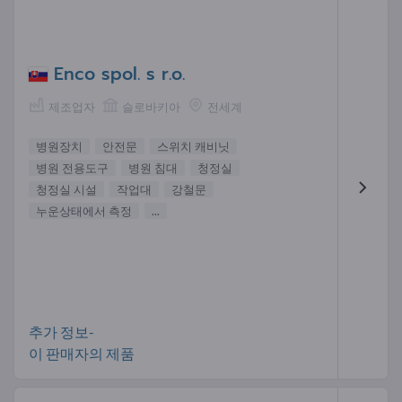
Enco spol. s r.o.
제조업자
슬로바키아
전세계
병원장치
안전문
스위치 캐비닛
병원 전용도구
병원 침대
청정실
청정실 시설
작업대
강철문
누운상태에서 측정
...
추가 정보-
이 판매자의 제품