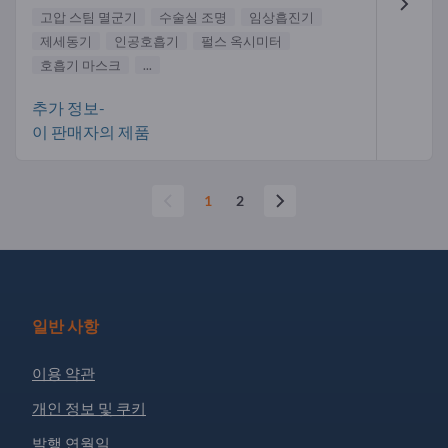
고압 스팀 멸군기
수술실 조명
임상흡진기
제세동기
인공호흡기
펄스 옥시미터
호흡기 마스크
...
추가 정보-
이 판매자의 제품
1
2
일반 사항
이용 약관
개인 정보 및 쿠키
발행 연월일