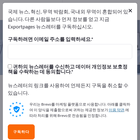
개의 수출 업체
15
×
국제 뉴스, 혁신, 무역 박람회, 국내외 무역이 혼합되어 있
제조업체
15
습니다. 다른 사람들보다 먼저 정보를 얻고 지금
Exportpages 뉴스레터를 구독하십시오.
병원장치 – 제조업체 및 공급업체 찾
기
구독하려면 이메일 주소를 입력하세요.
개의 수출 업체
제조업체
15
15
귀하의 뉴스레터를 수신하고 데이터 개인정보 보호정
책을 수락하는 데 동의합니다.
Exportpages
의학 및 실험실
병원장치
뉴스레터의 링크를 사용하여 언제든지 구독을 취소할 수
있습니다.
Exportpages에서 무료로 광고하세
우리는 Brevo를 마케팅 플랫폼으로 사용합니다. 아래를 클릭하
요!
여 이 양식을 제출함으로써 귀하는 제공한 정보가
이용 약관
.에
따라 처리를 위해 Brevo로 전송됨을 인정합니다.
수요 – 공급 – 중고품 – 비즈니스 연락처 >> 여기서 시작
하세요
구독하다