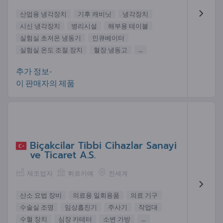
산업용 냉각장치
기후 캐비닛
냉각장치
시신 냉각장치
병리시설
해부용 테이블
실험실 초저온 냉동기
인큐베이터
실험실 온도 조절 장치
혈장 냉동고
...
추가 정보-
이 판매자의 제품
Biçakcilar Tibbi Cihazlar Sanayi
ve Ticaret A.S.
제조업자
튀르키예
전세계
산소 요법 장비
의료용 일회용품
의료 기구
수술실 조명
임상흡진기
주사기
작업대
수혈 장치
심장 카테터
소변 가방
...