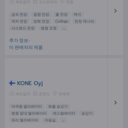
제조업자
오스트리아
유럽
금속 천장
음향 천장
쿨 천장
벽지
격자 천장
방화 천장
Ceilings
천정 캐너피
서스펜드 천정
병원 조명
...
추가 정보-
이 판매자의 제품
KONE Oyj
제조업자
핀란드
전세계
여객용 엘리베이터
화물 승강기
병원 침대 엘리베이터
에스컬레이터
승강기
유리 엘리베이터
자동길
...