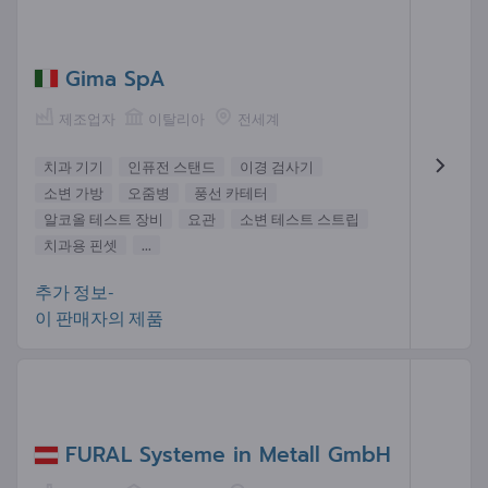
Gima SpA
제조업자
이탈리아
전세계
치과 기기
인퓨전 스탠드
이경 검사기
소변 가방
오줌병
풍선 카테터
알코올 테스트 장비
요관
소변 테스트 스트립
치과용 핀셋
...
추가 정보-
이 판매자의 제품
FURAL Systeme in Metall GmbH