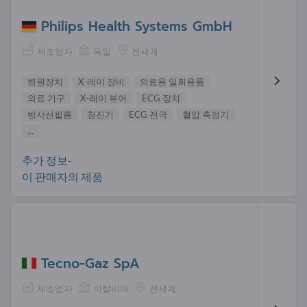
Philips Health Systems GmbH
제조업자
독일
전세계
병원장치
X-레이 장비
의료용 일회용품
의료 기구
X-레이 뷰어
ECG 장치
방사선필름
청진기
ECG 전극
혈압 측정기
...
추가 정보-
이 판매자의 제품
Tecno-Gaz SpA
제조업자
이탈리아
전세계