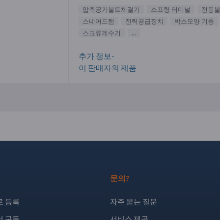
압축공기볼트체결기
스프링 터미널
전동
스네어드럼
전력공급장치
박스모양 기둥
스크류계수기
...
추가 정보-
이 판매자의 제품
문의?
 등록
자주 묻는 질문
 구독
서비스 제공