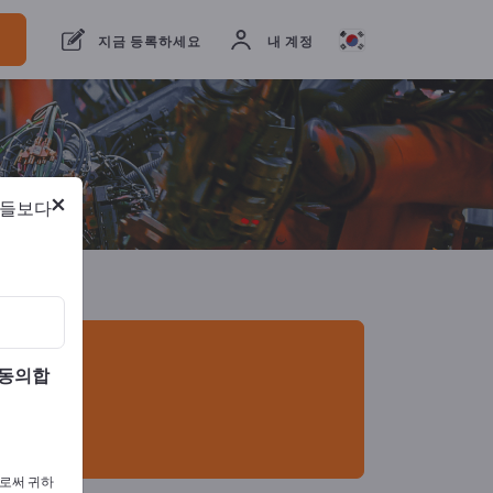
체
2
제조업체
1
유통업체
1
지금 등록하세요
내 계정
×
람들보다
 동의합
으로써 귀하