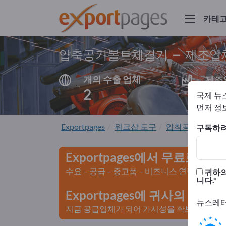
카테
압축공기볼트체결기 – 제조업
개의 수출 업체
제조
2
1
국제 뉴
먼저 정보
Exportpages
워크샵 도구
압착공기 공구
구독하려
Exportpages에서 무료로 광
수요 – 공급 – 중고품 – 비즈니스 연락처 >>
귀하의
니다.
Exportpages에 귀사의 회
뉴스레터
지금 공급업체가 되어 가시성을 확보하세요>>