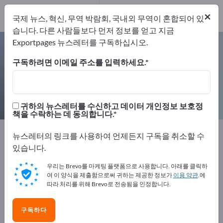
개의 수출 업체
12
×
국제 뉴스, 혁신, 무역 박람회, 국내외 무역이 혼합되어 있
제조업체
12
습니다. 다른 사람들보다 먼저 정보를 얻고 지금
Exportpages 뉴스레터를 구독하십시오.
온도 센서 – 제조업체 및 공급업체 찾
기
구독하려면 이메일 주소를 입력하세요.
개의 수출 업체
제조업체
12
12
귀하의 뉴스레터를 수신하고 데이터 개인정보 보호정
책을 수락하는 데 동의합니다.
Exportpages
측정 기술 및 광학
센서 기술
뉴스레터의 링크를 사용하여 언제든지 구독을 취소할 수
환경 센서
온도 센서
있습니다.
우리는 Brevo를 마케팅 플랫폼으로 사용합니다. 아래를 클릭하
Exportpages에서 무료로 광고하세
여 이 양식을 제출함으로써 귀하는 제공한 정보가
이용 약관
.에
요!
따라 처리를 위해 Brevo로 전송됨을 인정합니다.
수요 – 공급 – 중고품 – 비즈니스 연락처 >> 여기서 시작
구독하다
하세요