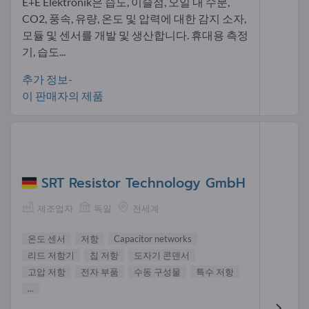
E+E Elektronik은 습도, 이슬점, 오일 내 수분,
CO2, 풍속, 유량, 온도 및 압력에 대한 감지 소자,
모듈 및 센서를 개발 및 생산합니다. 휴대용 측정
기, 습도...
추가 정보-
이 판매자의 제품
SRT Resistor Technology GmbH
제조업자
독일
전세계
온도 센서
저항
Capacitor networks
리드 저항기
칩 저항
도자기 콘덴서
고압 저항
전자 부품
수동 구성물
특수 저항
...