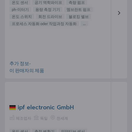
온도 센서
공기 역학파이프
측량 펌프
ph-미터기
용량 측정 기기
멤브란트 펌프
온도 스위치
회전 드라이브
블로킹 밸브
프로세스 자동화 oder 작업과정 자동화
...
추가 정보-
이 판매자의 제품
ipf electronic GmbH
제조업자
독일
전세계
온도 센서
측정 변환기
인덕티브 센서