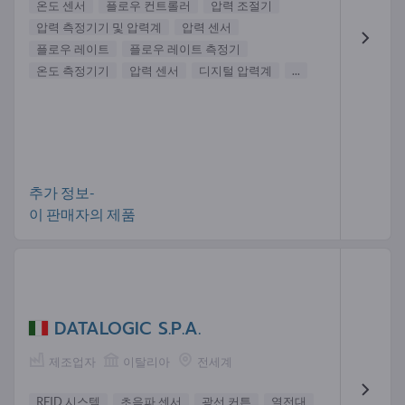
온도 센서
플로우 컨트롤러
압력 조절기
압력 측정기기 및 압력계
압력 센서
플로우 레이트
플로우 레이트 측정기
온도 측정기기
압력 센서
디지털 압력계
...
추가 정보-
이 판매자의 제품
DATALOGIC S.P.A.
제조업자
이탈리아
전세계
RFID 시스템
초음파 센서
광선 커튼
열전대