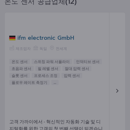
온도 센서 공급업체(12)
ifm electronic GmbH
제조업자
독일
전세계
온도 센서
스위칭 파워 서플라이
인덕티브 센서
초음파 센서
필 레벨 센서
절대 압력 센서
슬롯 센서
프로세스 조정
압력 센서
플로우 레이트 측정기
...
고객 가까이에서 - 혁신적인 자동화 기술 및 디
지털화를 위한 고객의 첫 번째 선택이 되겠습니