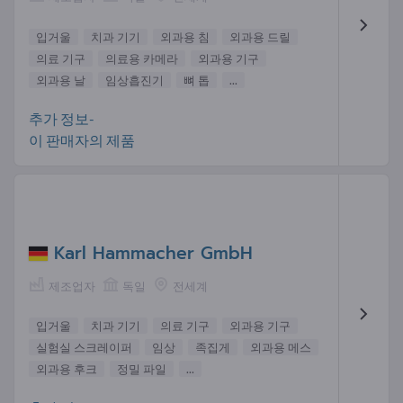
입거울
치과 기기
외과용 침
외과용 드릴
의료 기구
의료용 카메라
외과용 기구
외과용 날
임상흡진기
뼈 톱
...
추가 정보-
이 판매자의 제품
Karl Hammacher GmbH
제조업자
독일
전세계
입거울
치과 기기
의료 기구
외과용 기구
실험실 스크레이퍼
임상
족집게
외과용 메스
외과용 후크
정밀 파일
...