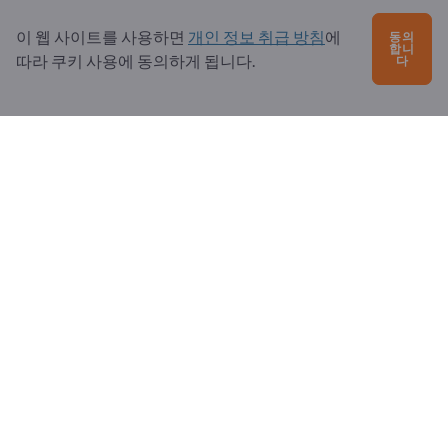
문의?
이 웹 사이트를 사용하면
개인 정보 취급 방침
에
동의
자주 묻는 질문
합니
따라 쿠키 사용에 동의하게 됩니다.
다
서비스 제공
소개
수신자: Exportpages
Exportpages International Network
Exportpages International GmbH
Becker-Göring-Straße 15
76307 Karlsbad
Germany
Copyright © 2026 Exportpages International GmbH. All