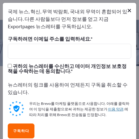
개의 수출 업체
2
×
국제 뉴스, 혁신, 무역 박람회, 국내외 무역이 혼합되어 있
제조업체
2
습니다. 다른 사람들보다 먼저 정보를 얻고 지금
Exportpages 뉴스레터를 구독하십시오.
입거울 – 제조업체 및 공급업체 찾기
구독하려면 이메일 주소를 입력하세요.
개의 수출 업체
제조업체
2
2
귀하의 뉴스레터를 수신하고 데이터 개인정보 보호정
책을 수락하는 데 동의합니다.
Exportpages
의학 및 실험실
치과용품
치과 기기
입거울
뉴스레터의 링크를 사용하여 언제든지 구독을 취소할 수
있습니다.
Exportpages에서 무료로 광고하세
우리는 Brevo를 마케팅 플랫폼으로 사용합니다. 아래를 클릭하
요!
여 이 양식을 제출함으로써 귀하는 제공한 정보가
이용 약관
.에
따라 처리를 위해 Brevo로 전송됨을 인정합니다.
수요 – 공급 – 중고품 – 비즈니스 연락처 >> 여기서 시작
하세요
구독하다
Exportpages에 귀사의 회사와 제품을