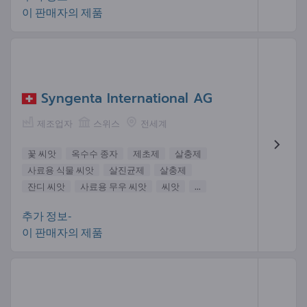
이 판매자의 제품
Syngenta International AG
제조업자
스위스
전세계
꽃 씨앗
옥수수 종자
제초제
살충제
사료용 식물 씨앗
살진균제
살충제
잔디 씨앗
사료용 무우 씨앗
씨앗
...
추가 정보-
이 판매자의 제품