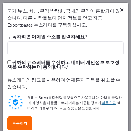
제조업체
5
×
국제 뉴스, 혁신, 무역 박람회, 국내외 무역이 혼합되어 있
유통업체
1
습니다. 다른 사람들보다 먼저 정보를 얻고 지금
Exportpages 뉴스레터를 구독하십시오.
곡물 – 제조업체 및 공급업체 찾기
구독하려면 이메일 주소를 입력하세요.
개의 수출 업체
제조업체
6
5
유통업체
귀하의 뉴스레터를 수신하고 데이터 개인정보 보호정
책을 수락하는 데 동의합니다.
1
뉴스레터의 링크를 사용하여 언제든지 구독을 취소할 수
있습니다.
Exportpages
음식 및 음료수
곡물
우리는 Brevo를 마케팅 플랫폼으로 사용합니다. 아래를 클릭하
여 이 양식을 제출함으로써 귀하는 제공한 정보가
이용 약관
.에
Exportpages에서 무료로 광고하세
따라 처리를 위해 Brevo로 전송됨을 인정합니다.
요!
수요 – 공급 – 중고품 – 비즈니스 연락처 >> 여기서 시작
구독하다
하세요