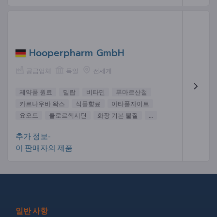
Hooperpharm GmbH
공급업체
독일
전세계
제약품 원료
밀랍
비타민
푸마르산철
카르나우바 왁스
식물향료
아타풀자이트
요오드
클로르헥시딘
화장 기본 물질
...
추가 정보-
이 판매자의 제품
일반 사항