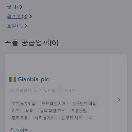
쌀 (1)
옥수수 (3)
호밀 (1)
곡물 공급업체(6)
Glanbia plc
제조업자
아일랜드
전세계
우유 & 유제품
부드러운 치즈
인스턴트 식품
치즈
버터
농축 과일 주스
우유분말
증류 우유
사료 첨가제
신 우유 치즈
...
추가 정보-