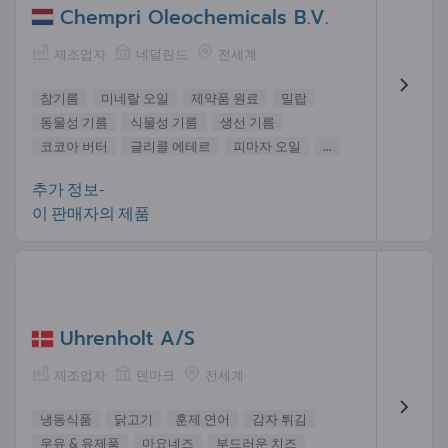
Chempri Oleochemicals B.V.
제조업자
네덜란드
전세계
참기름
미네랄 오일
제약품 원료
밀랍
동물성 기름
식물성 기름
생선 기름
코코아 버터
글리콜 에테르
피마자 오일
...
추가 정보-
이 판매자의 제품
Uhrenholt A/S
제조업자
덴마크
전세계
냉동식품
닭고기
훈제 연어
감자 튀김
우유 & 유제품
마요네즈
부드러운 치즈