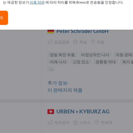
는 제공한 정보가
이용 약관
.에 따라 처리를 위해 Brevo로 전송됨을 인정합니다.
 회전 부품 공급업체(7)
다
Peter Schröder GmbH
공급업체
독일
유럽
정밀 회전 부품
비정상적인 나사
자동 판매
어깨 나사
고정 요소
원통형 막대
육각 
...
추가 정보-
이 판매자의 제품
URBEN + KYBURZ AG
제조업자
스위스
전세계