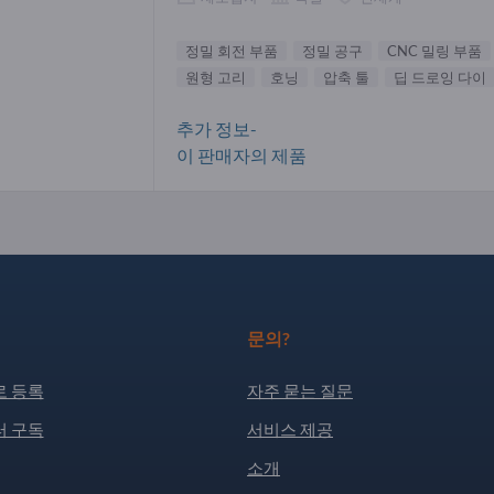
정밀 회전 부품
정밀 공구
CNC 밀링 부품
원형 고리
호닝
압축 툴
딥 드로잉 다이
추가 정보-
이 판매자의 제품
문의?
 등록
자주 묻는 질문
 구독
서비스 제공
소개