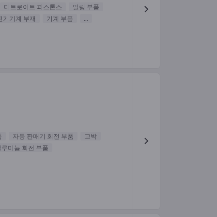
디트로이트 피스톤스
밀링 부품
전기기계 부재
기계 부품
...
품
자동 판매기 회전 부품
고박
알루미늄 회전 부품