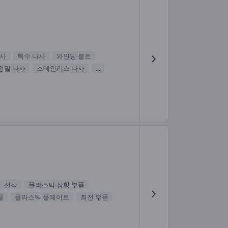
나사
특수 나사
와인딩 볼트
정밀 나사
스테인리스 나사
...
선삭
플라스틱 성형 부품
물
플라스틱 플레이트
회전 부품