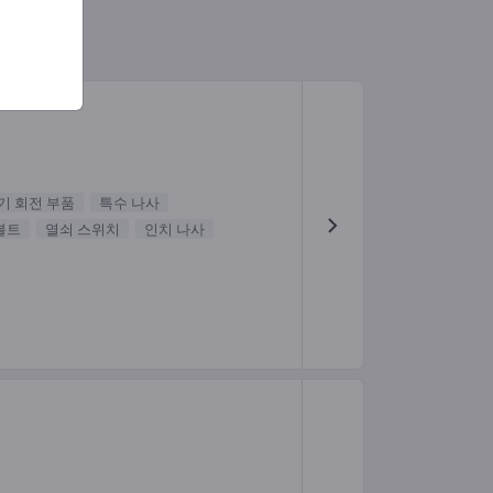
기 회전 부품
특수 나사
볼트
열쇠 스위치
인치 나사