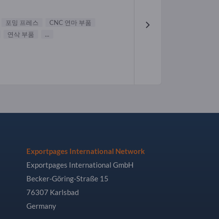
포밍 프레스
CNC 연마 부품
연삭 부품
...
Exportpages International Network
Exportpages International GmbH
Becker-Göring-Straße 15
76307 Karlsbad
Germany