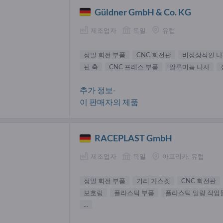
Güldner GmbH & Co. KG
제조업자
독일
유럽
정밀 회전 부품
CNC 회전판
비정상적인 
핀 축
CNC 프레스 부품
알루미늄 나사
추가 정보-
이 판매자의 제품
RACEPLAST GmbH
제조업자
독일
아프리카, 유럽
정밀 회전 부품
거리 가스켓
CNC 회전판
보호링
플라스틱 부품
플라스틱 밀링 작업
...