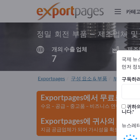
카테
정밀 회전 부품 – 제조업체 
개의 수출 업체
제조
7
6
국제 뉴
먼저 정보
Exportpages
구성 요소 & 부품
부품 공급업
구독하려
Exportpages에서 무료로 광
수요 – 공급 – 중고품 – 비즈니스 연락처 >>
귀하의
니다.
Exportpages에 귀사의 회
뉴스레터
지금 공급업체가 되어 가시성을 확보하세요>>