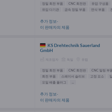
정밀 회전 부품
CNC 회전판
유압 구성품
유압 다기관
금속 정밀 부품
연삭 부품
추가 정보-
이 판매자의 제품
KS Drehtechnik Sauerland
GmbH
제조업자
독일
유럽
정밀 회전 부품
CNC 회전판
CNC 밀링 부
회전 부품
스페이서 슬리브
고정 요소
오일 배출 플러그
...
추가 정보-
이 판매자의 제품