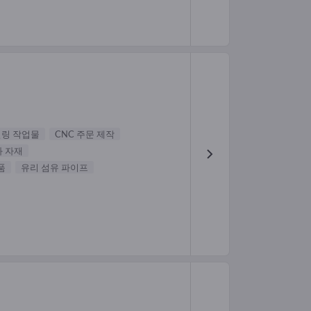
밀링 작업물
CNC 주문 제작
화 자재
품
유리 섬유 파이프
H