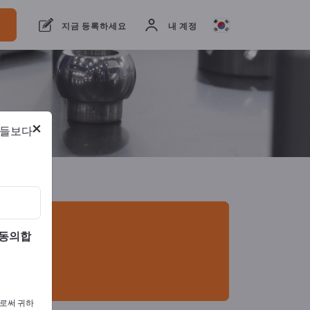
체
7
제조업체
6
유통업체
1
지금 등록하세요
내 계정
×
람들보다
 동의합
으로써 귀하