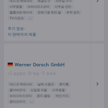
데스크 액세서리
체결도구
사무실 가구
사무용품
브러시리스모터
사무실 선반
헬륨네온 레이저
전화기용 회전 팔
부착 장치
TV 마운츠
...
추가 정보-
이 판매자의 제품
Werner Dorsch GmbH
공급업체
독일
전세계
데스크 액세서리
날짜 스탬프
휴지통
폴더바인더
산업용 저울
사무용품
브러시리스모터
종이 클립
색인 카드
종이오리기
...