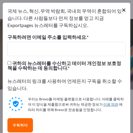
제조업체
2
×
국제 뉴스, 혁신, 무역 박람회, 국내외 무역이 혼합되어 있
유통업체
1
습니다. 다른 사람들보다 먼저 정보를 얻고 지금
Exportpages 뉴스레터를 구독하십시오.
데스크 액세서리 – 제조업체 및 공급
업체 찾기
구독하려면 이메일 주소를 입력하세요.
개의 수출 업체
제조업체
3
2
귀하의 뉴스레터를 수신하고 데이터 개인정보 보호정
책을 수락하는 데 동의합니다.
유통업체
1
뉴스레터의 링크를 사용하여 언제든지 구독을 취소할 수
있습니다.
Exportpages
사무용품
데스크 요구
우리는 Brevo를 마케팅 플랫폼으로 사용합니다. 아래를 클릭하
데스크 액세서리
여 이 양식을 제출함으로써 귀하는 제공한 정보가
이용 약관
.에
따라 처리를 위해 Brevo로 전송됨을 인정합니다.
Exportpages에서 무료로 광고하세
구독하다
요!