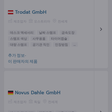
Trodat GmbH
제조업자
오스트리아
전세계
데스크 액세서리
날짜 스탬프
금속도장
스템프 색상
사무용품
타이어캡슐
대량 스탬프
공기관 직인
인장받침
...
추가 정보-
이 판매자의 제품
Novus Dahle GmbH
제조업자
독일
전세계