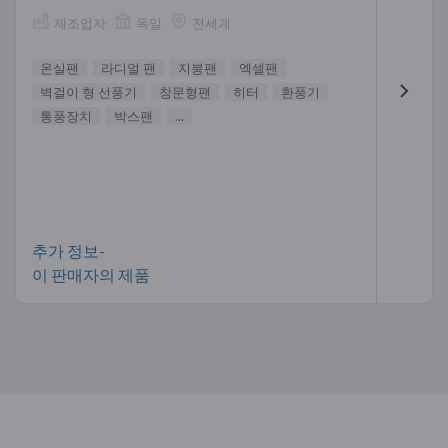
제조업자
독일
전세계
온실팬
라디얼 팬
지붕팬
엑셀팬
벽걸이 형 선풍기
창문형팬
히터
환풍기
통풍장치
박스팬
...
추가 정보-
이 판매자의 제품