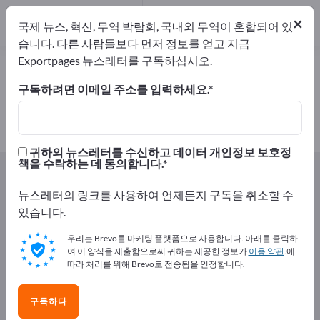
개의 수출 업체
1
×
국제 뉴스, 혁신, 무역 박람회, 국내외 무역이 혼합되어 있
제조업체
1
습니다. 다른 사람들보다 먼저 정보를 얻고 지금
Exportpages 뉴스레터를 구독하십시오.
온실팬 – 제조업체 및 공급업체 찾기
구독하려면 이메일 주소를 입력하세요.
개의 수출 업체
제조업체
1
1
귀하의 뉴스레터를 수신하고 데이터 개인정보 보호정
책을 수락하는 데 동의합니다.
Exportpages
농업 및 임업
온실
온실팬
뉴스레터의 링크를 사용하여 언제든지 구독을 취소할 수
Exportpages에서 무료로 광고하세
있습니다.
요!
우리는 Brevo를 마케팅 플랫폼으로 사용합니다. 아래를 클릭하
수요 – 공급 – 중고품 – 비즈니스 연락처 >> 여기서 시작
여 이 양식을 제출함으로써 귀하는 제공한 정보가
이용 약관
.에
따라 처리를 위해 Brevo로 전송됨을 인정합니다.
하세요
Exportpages에 귀사의 회사와 제품을
구독하다