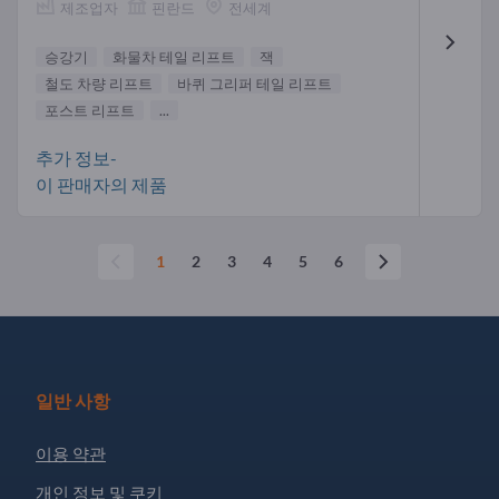
제조업자
핀란드
전세계
승강기
화물차 테일 리프트
잭
철도 차량 리프트
바퀴 그리퍼 테일 리프트
포스트 리프트
...
추가 정보-
이 판매자의 제품
1
2
3
4
5
6
일반 사항
이용 약관
개인 정보 및 쿠키