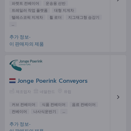
파렛트 컨베이어
운송용 선반
트레일러 작업 플랫폼
대형 지게차
텔레스코픽 지게차
휠 로더
지그재그형 승강기
...
추가 정보-
이 판매자의 제품
Jonge Poerink Conveyors
제조업자
네덜란드
유럽
커브 컨베이어
식품 컨베이어
음료 컨베이어
컨베이어
나사식운반기
...
추가 정보-
이 판매자의 제품