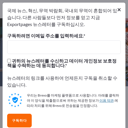
제조업체
78
×
국제 뉴스, 혁신, 무역 박람회, 국내외 무역이 혼합되어 있
유통업체
2
습니다. 다른 사람들보다 먼저 정보를 얻고 지금
Exportpages 뉴스레터를 구독하십시오.
컨베이어 및 리프트 – 제조업체 및 공
급업체 찾기
구독하려면 이메일 주소를 입력하세요.
개의 수출 업체
제조업체
80
78
귀하의 뉴스레터를 수신하고 데이터 개인정보 보호정
책을 수락하는 데 동의합니다.
유통업체
2
뉴스레터의 링크를 사용하여 언제든지 구독을 취소할 수
있습니다.
Exportpages
기계 및 장비
컨베이어 및 리프트
우리는 Brevo를 마케팅 플랫폼으로 사용합니다. 아래를 클릭하
여 이 양식을 제출함으로써 귀하는 제공한 정보가
이용 약관
.에
따라 처리를 위해 Brevo로 전송됨을 인정합니다.
Exportpages에서 무료로 광고하세
요!
구독하다
수요 – 공급 – 중고품 – 비즈니스 연락처 >> 여기서 시작