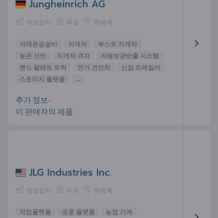
Jungheinrich AG
제조업자
독일
전세계
자재운송설비
지게차
부스트 지게차
높은 선반
지게차 격자
자동보관반출 시스템
핸드 팔레트 트럭
전기 견인차
산업 트레일러
스토리지 플랫폼
...
추가 정보-
이 판매자의 제품
JLG Industries Inc.
제조업자
미국
전세계
작업플랫폼
공중 플랫폼
농업 기계