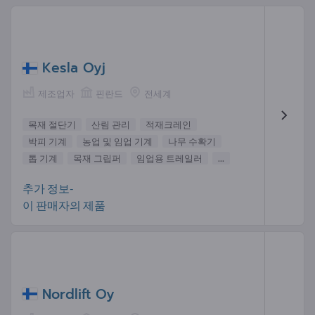
Kesla Oyj
제조업자
핀란드
전세계
목재 절단기
산림 관리
적재크레인
박피 기계
농업 및 임업 기계
나무 수확기
톱 기계
목재 그립퍼
임업용 트레일러
...
추가 정보-
이 판매자의 제품
Nordlift Oy