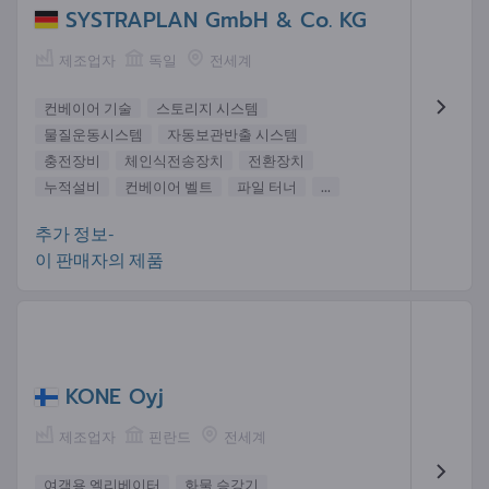
SYSTRAPLAN GmbH & Co. KG
제조업자
독일
전세계
컨베이어 기술
스토리지 시스템
물질운동시스템
자동보관반출 시스템
충전장비
체인식전송장치
전환장치
누적설비
컨베이어 벨트
파일 터너
...
추가 정보-
이 판매자의 제품
KONE Oyj
제조업자
핀란드
전세계
여객용 엘리베이터
화물 승강기