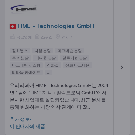
HME - Technologies GmbH
공급업체
스위스
전세계
질화붕소
니켈 분말
마그네슘 분말
주석 분말
바나듐 분말
알루미늄 분말
마그네틱 시스템
산화철
산화 마그네슘
티타늄 카바이드
...
우리의 과거 HME - Technologies GmbH는 2004
년 1월에 "HME 자석 + 일렉트로닉 GmbH"에서
분사한 사업체로 설립되었습니다. 최근 분사를
통해 변화하는 시장 역학 관계에 더 잘...
추가 정보-
이 판매자의 제품