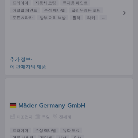
프라이머
자동차 코팅
목재용 페인트
아크릴 페인트
수성 에나멜
폴리우레탄 코팅
도료 & 라카
방부 처리 색상
필러
라커
...
추가 정보-
이 판매자의 제품
Mäder Germany GmbH
제조업자
독일
전세계
프라이머
수성 에나멜
유화 도료
건물 보호색
전면색
내색
외색