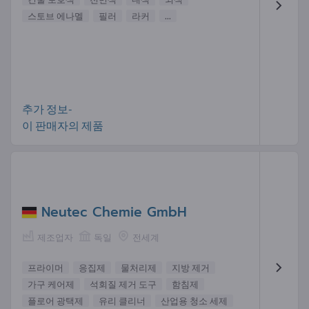
스토브 에나멜
필러
라커
...
추가 정보-
이 판매자의 제품
Neutec Chemie GmbH
제조업자
독일
전세계
프라이머
응집제
물처리제
지방 제거
가구 케어제
석회질 제거 도구
함침제
플로어 광택제
유리 클리너
산업용 청소 세제