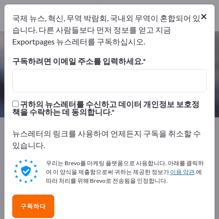
개의 수출 업체
4
×
국제 뉴스, 혁신, 무역 박람회, 국내외 무역이 혼합되어 있
제조업체
4
습니다. 다른 사람들보다 먼저 정보를 얻고 지금
Exportpages 뉴스레터를 구독하십시오.
프라이머 – 제조업체 및 공급업체 찾
기
구독하려면 이메일 주소를 입력하세요.
개의 수출 업체
제조업체
4
4
귀하의 뉴스레터를 수신하고 데이터 개인정보 보호정
책을 수락하는 데 동의합니다.
Exportpages
화학 및 제약
도료 & 라카
프라이머
뉴스레터의 링크를 사용하여 언제든지 구독을 취소할 수
있습니다.
Exportpages에서 무료로 광고하세
우리는 Brevo를 마케팅 플랫폼으로 사용합니다. 아래를 클릭하
요!
여 이 양식을 제출함으로써 귀하는 제공한 정보가
이용 약관
.에
따라 처리를 위해 Brevo로 전송됨을 인정합니다.
수요 – 공급 – 중고품 – 비즈니스 연락처 >> 여기서 시작
하세요
구독하다